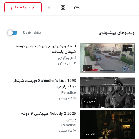
ورود / ثبت نام
ویدیوهای پیشنهادی
پخش خودکار
لحظه ربودن زن جوان در خیابان توسط
بعدی
شیطان پایتخت
قطار وبگردی
۲ سال پیش
۰۱:۰۹
Schindler’s List 1993 فهرست شیندلر
دوبله پارسی
Paradise
۱۰ ماه پیش
۲:۵۸:۲۲
Nobody 2 2025 هیچکس ۲ دوبله
پارسی
Paradise
۱۰ ماه پیش
۱:۲۴:۲۳