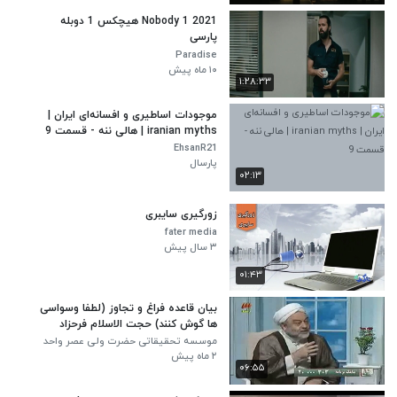
Nobody 1 2021 هیچکس 1 دوبله
پارسی
Paradise
۱۰ ماه پیش
۱:۲۸:۳۳
موجودات اساطیری و افسانه‌ای ایران |
iranian myths | هالی ننه - قسمت 9
EhsanR21
پارسال
۰۲:۱۳
زورگیری سایبری
fater media
۳ سال پیش
۰۱:۴۳
بیان قاعده فراغ و تجاوز (لطفا وسواسی
ها گوش کنند) حجت الاسلام فرحزاد
موسسه تحقیقاتی حضرت ولی عصر واحد
خراسان جنوبی
۲ ماه پیش
۰۶:۵۵