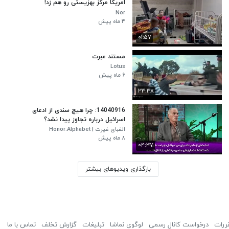
امریکا مرکز بهزیستی رو هم زد!
Nor
۴ ماه پیش
۰۱:۵۷
مستند عبرت
Lotus
۶ ماه پیش
۳۳:۳۸
14040916: چرا هیچ سندی از ادعای
اسرائیل درباره تجاوز پیدا نشد؟
الفبای غیرت | Honor.Alphabet
۸ ماه پیش
۰۴:۳۷
بارگذاری ویدیوهای بیشتر
ررات
درخواست کانال رسمی
لوگوی نماشا
تبلیغات
گزارش تخلف
تماس با ما