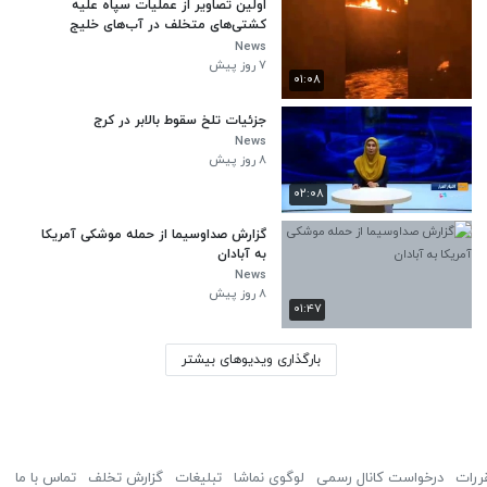
اولین تصاویر از عملیات سپاه علیه
کشتی‌های متخلف در آب‌های خلیج
فارس
News
۷ روز پیش
۰۱:۰۸
جزئیات تلخ سقوط بالابر در کرج
News
۸ روز پیش
۰۲:۰۸
گزارش صداوسیما از حمله موشکی آمریکا
به آبادان
News
۸ روز پیش
۰۱:۴۷
بارگذاری ویدیوهای بیشتر
ررات
درخواست کانال رسمی
لوگوی نماشا
تبلیغات
گزارش تخلف
تماس با ما