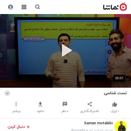
05:07
تست شناسی
اشتراک‌گذاری
۰
نظر
دانلود
بیشتر
۱
لایک
Saman motalebi
دنبال کردن
منتشر شده در تاریخ ۱۴۰۱/۰۹/۲۹