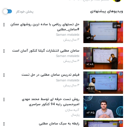
ویدیوهای پیشنهادی
پخش خودکار
حل تستهای ریاضی با ساده ترین روشهای ممکن
بعدی
#سامان_مطلبی
Saman motalebi
۰۳:۱۱
۳ سال پیش
سامان مطلبی انتشارات گیلنا کنکور آسان است
Saman motalebi
۳ سال پیش
۰۱:۰۸
فیلم تدریس سامان مطلبی در حل تست
Saman motalebi
۳ سال پیش
۰۵:۵۱
روش تست حرفه ای توسط محمد مهدی
امیرحسینی رتبه 94 کنکور سراسری
آتیه سازان
۰۲:۴۵
پارسال
رابطه به سبک سامان مطلبی