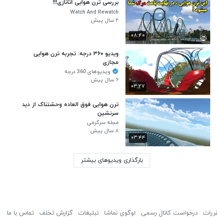
بررسی ترن هوایی اتانازی!!!
Watch And Rewatch
۲ سال پیش
۰۸:۴۰
ویدیو ۳۶۰ درجه: تجربه ترن هوایی
مجازی
ویدیوهای 360 درجه
۶ سال پیش
۰۳:۲۷
ترن هوایی فوق العاده وحشتناک از دید
سرنشین
مجله سرگرمی
۸ سال پیش
۰۳:۴۴
بارگذاری ویدیوهای بیشتر
ررات
درخواست کانال رسمی
لوگوی نماشا
تبلیغات
گزارش تخلف
تماس با ما