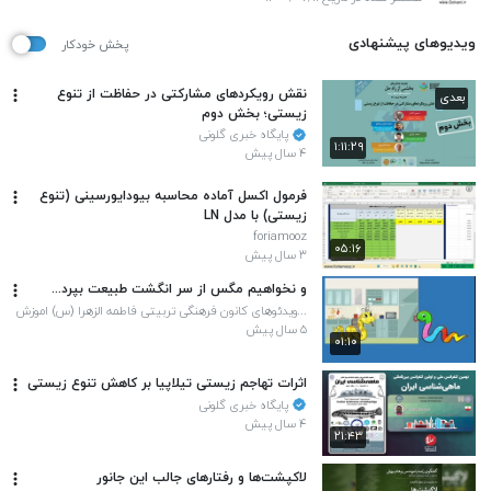
ویدیوهای پیشنهادی
پخش خودکار
نقش رویکردهای مشارکتی در حفاظت از تنوع
بعدی
زیستی؛ بخش دوم
پایگاه خبری گلونی
۱:۱۱:۲۹
۴ سال پیش
فرمول اکسل آماده محاسبه بیودایورسینی (تنوع
زیستی) با مدل LN
foriamooz
۰۵:۱۶
۳ سال پیش
و نخواهیم مگس از سر انگشت طبیعت بپرد...
...ویدئوهای کانون فرهنگی تربیتی فاطمه الزهرا (س) اموزش
و پرورش ساری ناحیه دو
۵ سال پیش
۰۱:۱۰
اثرات تهاجم زیستی تیلاپیا بر کاهش تنوع زیستی
پایگاه خبری گلونی
۴ سال پیش
۲۱:۴۳
لاکپشت‌ها و رفتارهای جالب این جانور