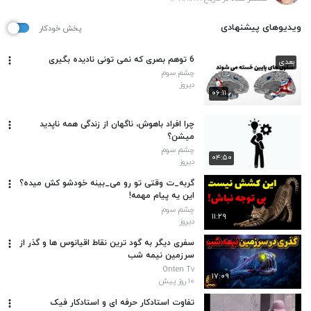
ویدیوهای پیشنهادی
پخش خودکار
6 توهم بصری که نمی تونی نادیده بگیری
بعدی
چشم سوم
دیروز
۰۶:۱۱
چرا افراد باهوش، ناگهان از زندگی همه ناپدید
میشن؟
چشم سوم
۰۴:۵۰
دیروز
گربه_ت وقتی تو رو می_بینه خودشو کش میده؟
این یه پیام مهمه!
چشم سوم
۱۱:۲۹
دیروز
سفری دیگر به گود ترین نقاط اقیانوس ها و گذر از
سرزمین نیمه شب
Onten Tv
۱۷:۰۹
۱۰ روز پیش
تفاوت استادکار حرفه ای و استادکار فیک