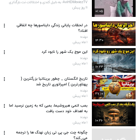
AviHDMoviezTV- به دلیل کندی و اختلالات نت بارگذاری
کامل نمیشه سایت های ما در حال بروزرسانی
۱۱ روز پیش
۰۱:۰۵
در لحظات پایانی زندگی دایناسورها چه اتفاقی
افتاد؟
دونده
۱۴:۳۰
۱ ماه پیش
این موج یک شهر را نابود کرد
دونده
۱ ماه پیش
۱۶:۲۳
تاریخ انگستان _ چطور بریتانیا بزرگترین (
پهناورترین ) امپراتوری تاریخ شد
دونده
۲۷:۱۰
۱ ماه پیش
بمب اتمی هیروشیما، بمبی که به زمین نرسید اما
به اهداف خود دست یافت
دونده
۱۰:۲۶
۱ ماه پیش
چگونه چت جی پی تی زبان نهنگ ها را ترجمه
می_کند؟