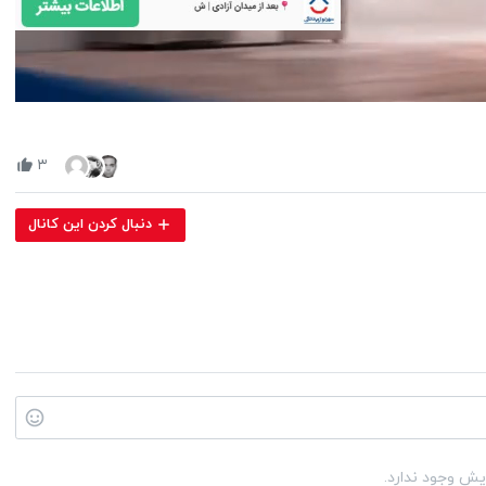
Volume
90%
۳
دنبال کردن این کانال
یش وجود ندارد.