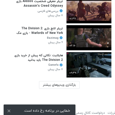
تریلر معرفی شخصیت Alexios بازی
Assassin's Creed Odyssey
بررسی‌های فارسی
۷ سال پیش
۰۱:۳۷
تریلر لانچ بازی The Division 2:
Warlords of New York - بازی مگ
Bazimag
۶ سال پیش
۰۲:۱۶
هایلایت: نکاتی که پیش از خرید بازی
The Division 2 باید بدانید
Gamefa
۷ سال پیش
۰۹:۳۹
بارگذاری ویدیوهای بیشتر
ررات
درخواست کانال رسمی
لوگوی نماشا
تبلیغات
گزارش تخلف
تماس با ما