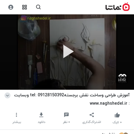
16:02
آموزش طراحی وساخت نقش برجستهtel: 09128150392 وبسایت
: www.naghshedel.ir
اشتراک‌گذاری
۰
نظر
دانلود
بیشتر
۰
لایک