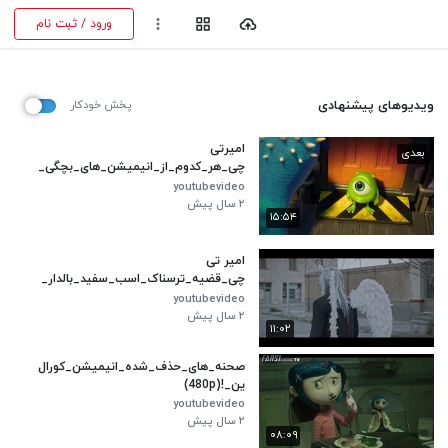
ورود / ثبت نام
ویدیوهای پیشنهادی
پخش خودکار
امیرتی
بعدی
چی_هر_کدوم_از_انیمیشن_های_بچگی_
هامون_به_چه_دلیل_معروف_شدن؟
youtubevideo
(480p)
۲ سال پیش
۱۵:۵۴
امیر تی
چی_قضیه_ترسناک_اسب_سفید_بالدار_
چیه؟__این_اسب_ایرانیه(480p)
youtubevideo
۲ سال پیش
۱۱:۰۲
صحنه_های_حذف_شده_انیمیشن_کورال
ین_!(480p)
youtubevideo
۲ سال پیش
۰۸:۰۹