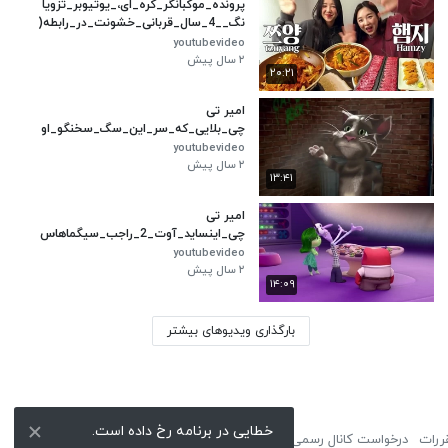
پرونده_موکبانگر_کره_ای،_یوتیوبر_تزویا
نگ__4_سال_قربانی_خشونت_در_رابطه(
480p)
youtubevideo
۲ سال پیش
۲۰:۲۱
امیر تی
چی_بلایی_که_سر_این_سگ_سخنگو_او
مده_ترسناک_و_چندش_آوره_حقایق_تر
youtubevideo
سناک_و_عجیب_بازی_های_خاطرانگیز_
۲ سال پیش
۱۳:۴۱
قدیمی(480p)
امیر تی
چی_اینساید_آوت_2_راجب_سیگماهاس
ت_حقایق_ترسناک_و_عجیب_از_درون_
youtubevideo
و_بیرون_2(480p)
۲ سال پیش
۱۴:۰۹
بارگذاری ویدیوهای بیشتر
خطایی در برنامه رخ داده است.
ررات
درخواست کانال رسمی
لوگوی نماشا
تبلیغات
گزارش تخلف
تماس با ما