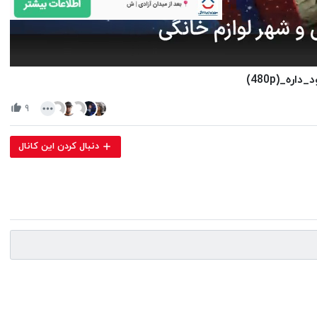
Volume
_(480p)
90%
۹
دنبال کردن این کانال