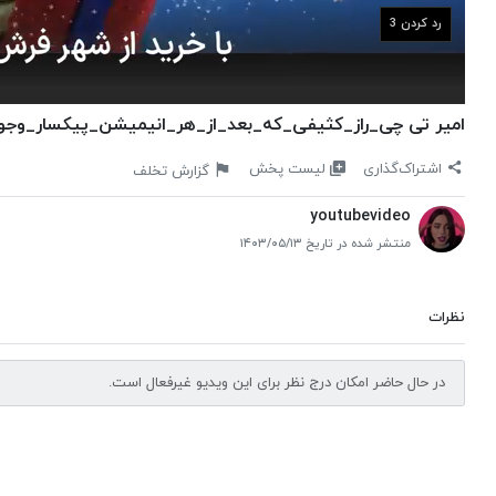
رد کردن 2
امیر تی چی_راز_کثیفی_که_بعد_از_هر_انیمیشن_پیکسار_وجود_داره
لیست پخش
اشتراک‌گذاری
گزارش تخلف
youtubevideo
منتشر شده در تاریخ ۱۴۰۳/۰۵/۱۳
نظرات
در حال حاضر امکان درج نظر برای این ویدیو غیرفعال است.