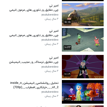
امیر تی
چی_حقایق_و_تئوری_های_مرموز_انیمی
شن_شرک(480p)
youtubevideo
۲ سال پیش
۱۵:۰۵
امیر تی
چی_حقایق_و_تئوری_های_مرموز_انیمی
شن_باب_اسفنجی_(480p)
youtubevideo
۲ سال پیش
۱۰:۴۳
امیر تی
چی_حقایق_ترسناک_و_عجیب_انیمیشن
_زندگی_جدید_امپراطور_که_بچه_ها_نبا
youtubevideo
ید_بدونن_!❌
۲ سال پیش
۱۰:۰۹
تحلیل_روانشناسی_انیمیشن_inside_o
ut_2___خرابکاری_اضطراب__(720p)
youtubevideo
۲ سال پیش
۰۹:۳۶