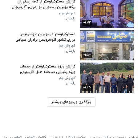
گزارش مسترکیلومتر از کافه رستوران
برکه بهترین رستوران نوارمرزی آذربایجان
و رود ارس
کوروش جم
پارسال
۰۱:۴۲
مسترکیلومتر در بهترین اتوسرویس
مرزی کشور اتوسرویس برادران صیامی
در جلفا مرز ارمنستان
کوروش جم
پارسال
۰۱:۵۰
گزارش ویژه مسترکیلومتر از خدمات
ویژه پذیرایی صبحانه هتل ائل‌یوردی
کلیبر همجوار با قلعه بابک
کوروش جم
پارسال
۰۱:۲۵
بارگذاری ویدیوهای بیشتر
ررات
درخواست کانال رسمی
لوگوی نماشا
تبلیغات
گزارش تخلف
تماس با ما