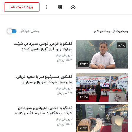
ورود / ثبت نام
ویدیوهای پیشنهادی
پخش خودکار
گفتگو با فرامرز قوسی مدیرعامل شرکت
بعدی
تجارت ورق فراز آلیاژ تامین کننده
ورق‌های آلیاژی کمیاب و نایاب در ایران
کوروش جم
۲ ماه پیش
۰۲:۳۷
گفتگوی مسترکیلومتر با سعید قربانی
مدیرعامل شرکت شهربازی سیار و
کارشناس بازی، سرگرمی و کارگاه خلاقیت
کوروش جم
۷ ماه پیش
۰۴:۲۸
گفتگو با مجتبی علی‌اکبری مدیرعامل
شرکت پیشگام کیمیا رعد تأمین کننده
تجهیزات استاندارد و با کیفیت پزشکی و
کوروش جم
بیمارستانی
۹ ماه پیش
۰۱:۵۵