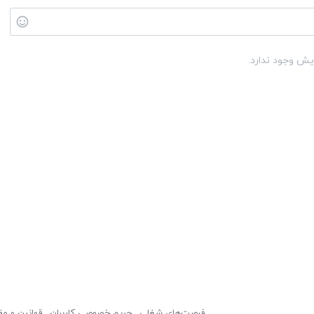
یش وجود ندارد.
فرصت‌های شغلی
حریم خصوصی کاربران
قوانین و مق