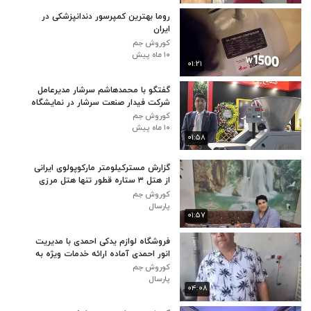
روما بهترین کمپرسور دندانپزشکی در
ایران
کوروش جم
۱۰ ماه پیش
۰۱:۲۱
گفتگو با محمدهاشم سرشار مدیرعامل
شرکت فیدار صنعت سرشار در نمایشگاه
صنعت غلات، آرد و نان
کوروش جم
۱۰ ماه پیش
۰۱:۵۸
گزارش مسترکیلومتر مارکوپولوی ایرانی
از هتل ۳ ستاره قطور تنها هتل مرزی
ایران و بهترین هتل‌ مرزی جهان
کوروش جم
پارسال
۰۱:۵۷
فروشگاه لوازم یدکی احمدی با مدیریت
انور احمدی آماده ارائه خدمات ویژه به
مشتریان در جلفا
کوروش جم
پارسال
۰۴:۰۸