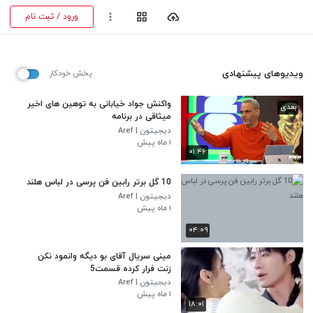
ورود / ثبت نام
ویدیوهای پیشنهادی
پخش خودکار
واکنش جواد خیابانی به توهین های اخیر
بعدی
میثاقی در برنامه
دیجیتون | Aref
۱ ماه پیش
۰۱:۴۶
10 گل برتر رابین فن پرسی در لباس هلند
دیجیتون | Aref
۱ ماه پیش
۰۴:۰۹
مینی سریال آقای بو دیگه وانمود نکن
زنت فرار کرده قسمت5
دیجیتون | Aref
۱ ماه پیش
۱۸:۰۱