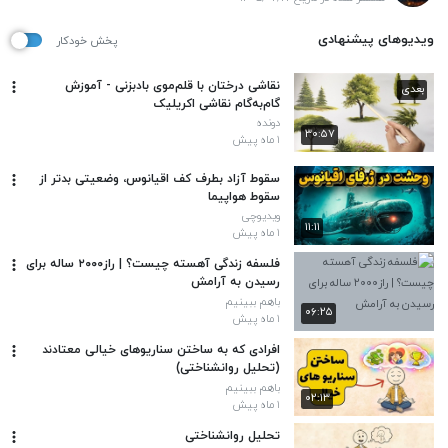
ویدیوهای پیشنهادی
پخش خودکار
نقاشی درختان با قلم‌موی بادبزنی - آموزش
بعدی
گام‌به‌گام نقاشی اکریلیک
دونده
۳۰:۵۷
۱ ماه پیش
سقوط آزاد بطرف کف اقیانوس، وضعیتی بدتر از
سقوط هواپیما
ویدیوچی
۱۱:۱۱
۱ ماه پیش
فلسفه زندگی آهسته چیست؟ | راز۲۰۰۰ ساله برای
رسیدن به آرامش
باهم ببینیم
۰۶:۲۵
۱ ماه پیش
افرادی که به ساختن سناریوهای خیالی معتادند
(تحلیل روانشناختی)
باهم ببینیم
۰۲:۱۳
۱ ماه پیش
تحلیل روانشناختی