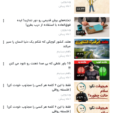
ویدیوچی
۱ ماه پیش
۰۸:۳۳
تخته‌های برش قدیمی رو دور نندازید! ایده
فوق‌العاده با استفاده از درب بطری!
ویدیوزون
۰۶:۳۸
۱ ماه پیش
هلند، کشور کوچکی که شکم یک دنیا انسان را سیر
میکند
باهم ببینیم
۱۴:۲۹
۱ ماه پیش
10 باور غلطی که بی صدا ذهنت رو نابود می کنن
!!!
باهم ببینیم
۰۴:۰۳
۱ ماه پیش
فقط با این ۶ کلمه هر کسی را مجذوب خودت کن!
| فلسفه رواقی
ویدیوچی
۰۹:۳۱
۱ ماه پیش
فقط با این ۶ کلمه هر کسی را مجذوب خودت کن!
| فلسفه رواقی