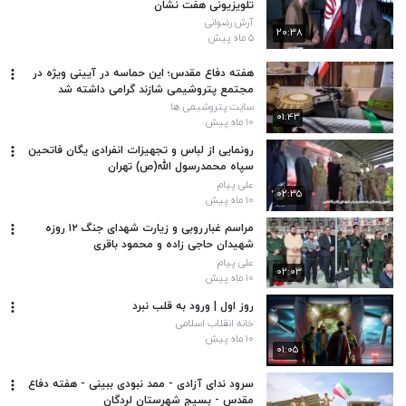
تلویزیونی هفت نشان
آرش رضوانی
۲۰:۳۸
۵ ماه پیش
هفته دفاع مقدس؛ این حماسه در آیینی ویژه در
مجتمع پتروشیمی شازند گرامی داشته شد
سایت پتروشیمی ها
۰۱:۴۳
۱۰ ماه پیش
رونمایی از لباس و تجهیزات انفرادی یگان فاتحین
سپاه محمدرسول الله(ص) تهران
علی پیام
۰۲:۳۵
۱۰ ماه پیش
مراسم غبارروبی و زیارت شهدای جنگ ۱۲ روزه
شهیدان حاجی زاده و محمود باقری
علی پیام
۰۲:۰۳
۱۰ ماه پیش
روز اول | ورود به قلب نبرد
خانه انقلاب اسلامی
۱۰ ماه پیش
۰۱:۰۵
سرود ندای آزادی - ممد نبودی ببینی - هفته دفاع
مقدس - بسیج شهرستان لردگان