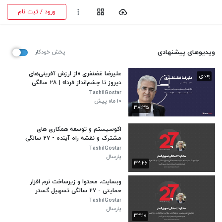
ورود / ثبت نام
ویدیوهای پیشنهادی
پخش خودکار
علیرضا غضنفری «از ارزش آفرینی‌های
بعدی
دیروز تا چشم‌انداز فردا» | ۲۸ سالگی
تسهیل‌گستر
TashilGostar
۱۰ ماه پیش
۳۸:۳۵
اکوسیستم و توسعه همکاری های
مشترک و نقشه راه آینده - ۲۷ سالگی
تسهیل گستر
TashilGostar
پارسال
۳۲:۲۶
وبسایت، محتوا و زیرساخت نرم افزار
حمایتی - ۲۷ سالگی تسهیل گستر
TashilGostar
پارسال
۳۳:۱۰