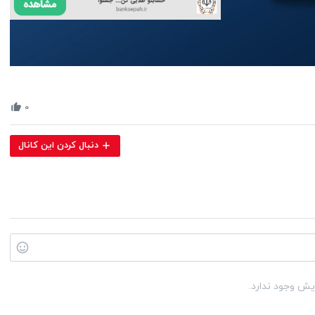
Volume
90%
۰
دنبال کردن این کانال
یش وجود ندارد.