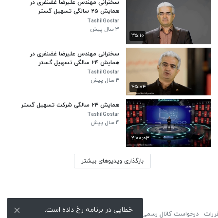
سخنرانی مهندس علیرضا غضنفری در
همایش ۲۵ سالگی تسهیل گستر
TashilGostar
۳ سال پیش
۳۵:۱۰
سخنرانی مهندس علیرضا غضنفری در
همایش ۲۴ سالگی تسهیل گستر
TashilGostar
۴ سال پیش
۴۵:۰۴
همایش ۲۴ سالگی شرکت تسهیل گستر
TashilGostar
۴ سال پیش
۲:۰۰:۰۳
بارگذاری ویدیوهای بیشتر
خطایی در برنامه رخ داده است.
ررات
درخواست کانال رسمی
لوگوی نماشا
تبلیغات
گزارش تخلف
تماس با ما