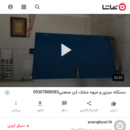
01:12
دستگاه سبزی و میوه خشک کن صنعتی09307888583
اشتراک‌گذاری
۰
نظر
دانلود
بیشتر
۱
لایک
ariatajhizat78
دنبال کردن
منتشر شده در تاریخ ۱۴۰۰/۱۲/۱۲