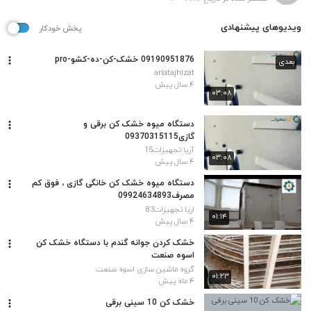
ویدیوهای پیشنهادی
پخش خودکار
09190951876 خشک-کن-ده-کشو-pro
بعدی
ariatajhizat
۴ سال پیش
۰۳:۰۸
دستگاه میوه خشک کن برقی و
گازی09370315115
آریا تجهیزات15
۰۳:۰۸
۴ سال پیش
دستگاه میوه خشک کن خانگی گازی ، فوق کم
مصرف09924634893
اریا تجهیزات83
۰۱:۱۴
۴ سال پیش
خشک کردن جوانه گندم با دستگاه خشک کن
اسوه صنعت
گروه ماشین سازی اسوه صنعت
۰۱:۲۳
۴ ماه پیش
خشک کن 10 سینی برقی