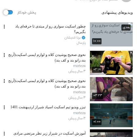
ویدیوهای پیشنهادی
پخش خودکار
چطور اسکیت سواری رو از مبتدی تا حرفه‌ای یاد
بعدی
بگیریم؟
برنا اندیشان
۱۰:۰۰
پارسال
نحوی صحیح پوشیدن کلاه و لوازم ایمنی اسکیت(آرنج
بند،زانو بند و کف بند)
morteza
۰۲:۱۸
۳ سال پیش
نحوی صحیح پوشیدن کلاه و لوازم ایمنی اسکیت(آرنج
بند،زانو بند و کف بند)
morteza
۰۳:۲۳
۳ سال پیش
تیزر ویدیو تیم اسکیت اسپاد شیراز اردیبهشت 1401
morteza
۳ سال پیش
۰۱:۰۰
آموزش اسکیت در شیراز زیر نظر مرتضی مرادی