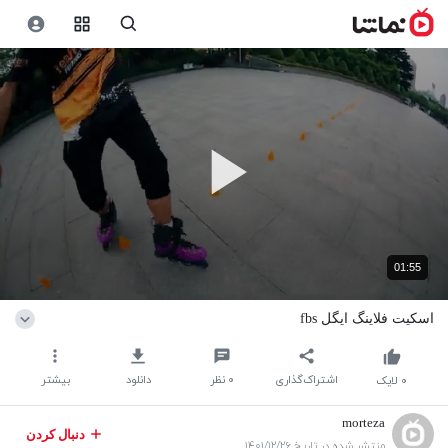
01:55
اسکیت فلاینگ ایگل fbs
اشتراک‌گذاری
۰
نظر
دانلود
بیشتر
۰
لایک
morteza
دنبال کردن
منتشر شده در تاریخ ۱۴۰۱/۱۲/۲۶