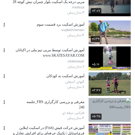
مربی درجه یک اسکیت بلوار چمران نبش کوچه 28
morteza
۰۲:۰۷
۳ سال پیش
آموزش اسکیت برد قسمت سوم
suptechiranian
۴ سال پیش
۰۱:۳۹
آموزش اسکیت توسط مربی تیم ملی در اکباتان
www.SKATESAYAR.COM
skatesayar
۰۵:۱۶
۶ سال پیش
آموزش اسکیت به کودکان
گلهای آسمانی
۷ سال پیش
۰۲:۴۷
معرفی و بررسی کارگزاری FBS_جلسه
240
فارکس حرفه ای
۰۵:۲۵
۴ سال پیش
آموزش حرکت فیش (Fish) در اسکیت اینلاین
فری‌استایل | تکنیک حرفه‌ای برای افزایش تعادل و