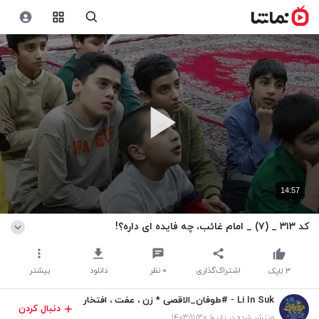
14:57
کد ۳۱۳ _ (۷) _ امام غائب، چه فایده ای داره؟!
اشتراک‌گذاری
۰
نظر
دانلود
بیشتر
۳
لایک
Li In Suk - #طوفان_الاقصی * زن ، عفت ، افتخار
دنبال کردن
- مرد ، عزت ، اقتدار*
منتشر شده در تاریخ ۱۴۰۳/۱۱/۳۰