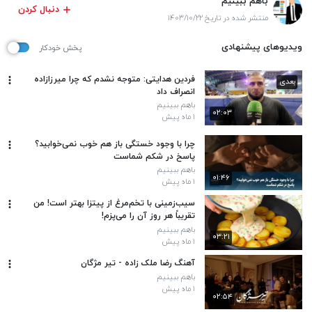
باهم ببینیم
دنبال کردن
منتشر شده در تاریخ ۱۴۰۳/۱۰/۲۲
ویدیوهای پیشنهادی
پخش خودکار
فردین هدایتی: متوجه نشدم که چرا میرزازاده
بعدی
انصراف داد
باهم ببینیم
۰۲:۰۳
۱ ماه پیش
چرا با وجود خستگی باز هم خوب نمی‌خوابید؟
پاسخ در شکم شماست
باهم ببینیم
۰۱:۴۶
۱ ماه پیش
سیب‌زمینی با تخم‌مرغ از پیتزا بهتر است! من
تقریباً هر روز آن را می‌پزم!
باهم ببینیم
۰۳:۲۱
۱ ماه پیش
آهنگ رضا ملک زاده - تیر مژگان
باهم ببینیم
۱ ماه پیش
۰۲:۵۴