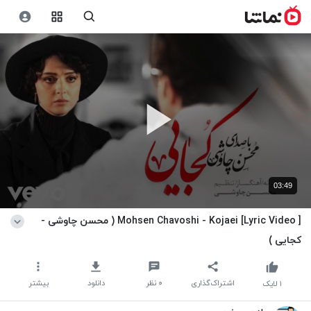
03:49
Mohsen Chavoshi - Kojaei [Lyric Video ] ( محسن چاوشی -
کجایی )
اشتراک‌گذاری
۰
نظر
دانلود
بیشتر
۱
لایک