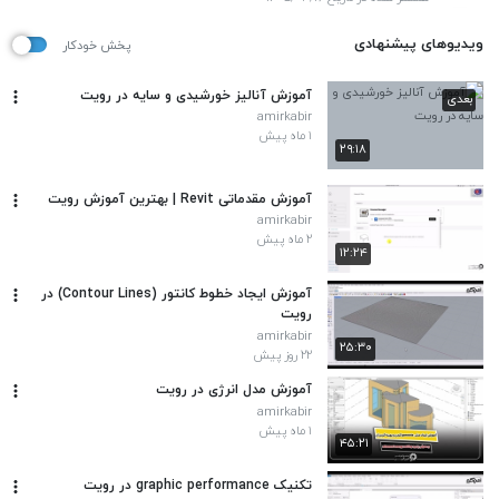
ویدیوهای پیشنهادی
پخش خودکار
آموزش آنالیز خورشیدی و سایه در رویت
بعدی
amirkabir
۱ ماه پیش
۲۹:۱۸
آموزش مقدماتی Revit | بهترین آموزش رویت
amirkabir
۲ ماه پیش
۱۲:۲۴
آموزش ایجاد خطوط کانتور (Contour Lines) در
رویت
amirkabir
۲۵:۳۰
۲۲ روز پیش
آموزش مدل انرژی در رویت
amirkabir
۱ ماه پیش
۴۵:۲۱
تکنیک graphic performance در رویت