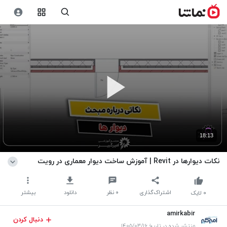
18:13
نکات دیوارها در Revit | آموزش ساخت دیوار معماری در رویت
اشتراک‌گذاری
۰
نظر
دانلود
بیشتر
۰
لایک
amirkabir
دنبال کردن
منتشر شده در تاریخ ۱۴۰۵/۰۳/۱۶