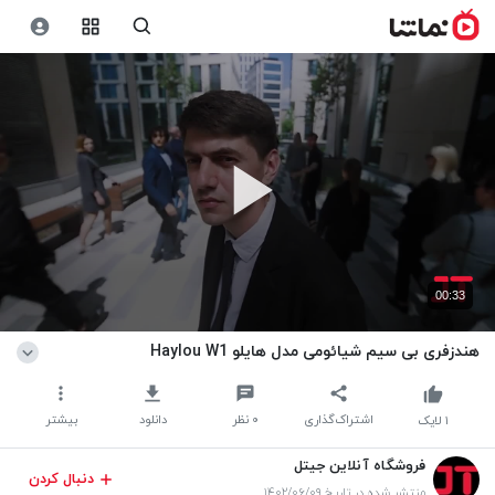
00:33
هندزفری بی سیم شیائومی مدل هایلو Haylou W1
اشتراک‌گذاری
۰
نظر
دانلود
بیشتر
۱
لایک
فروشگاه آنلاین جیتل
دنبال کردن
منتشر شده در تاریخ ۱۴۰۲/۰۶/۰۹