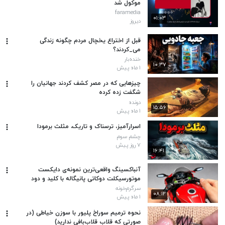
موکول شد
faramedia
۰۱:۰۳
دیروز
قبل از اختراع یخچال مردم چگونه زندگی
می_کردند؟
خنده‌بار
۱۰:۳۷
۱ ماه پیش
چیزهایی که در مصر کشف کردند جهانیان را
شگفت زده کرده
دونده
۱۵:۵۶
۱ ماه پیش
اسرارآمیز، ترسناک و تاریک، مثلث برمودا
چشم سوم
۷ روز پیش
۱۶:۴۱
آنباکسینگ واقعی‌ترین نمونه‌ی دایکست
موتورسیکلت دوکاتی پانیگاله با کلید و دود
سرگرم‌خونه
۰۸:۱۲
۱ ماه پیش
نحوه ترمیم سوراخ پلیور با سوزن خیاطی (در
صورتی که قلاب قلاب‌بافی ندارید)