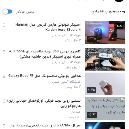
ویدیوهای پیشنهادی
پخش خودکار
اسپیکر بلوتوثی هارمن کاردون مدل Harman
بعدی
Kardon Aura Studio 4
فروشگاه آنلاین جیتل
۰۳:۲۵
۲ سال پیش
گلس پرایوسی 360 درجه مناسب برای iPhone به
همراه توری اسپیکر (بدون حاشیه مشکی)
فروشگاه آنلاین جیتل
۰۱:۱۵
۱۴ روز پیش
هدفون بلوتوثی سامسونگ مدل Galaxy Buds FE
فروشگاه آنلاین جیتل
۲ سال پیش
۰۱:۲۵
بستنی رولی توت فرنگی، اورئو/غذای خیابانی ژاپن/
هاراجوکو ژاپن
خنده‌بار
۰۵:۴۲
۱ ماه پیش
سریال «Aras» با بازی مرت یازیجی_اوعلو به بهار