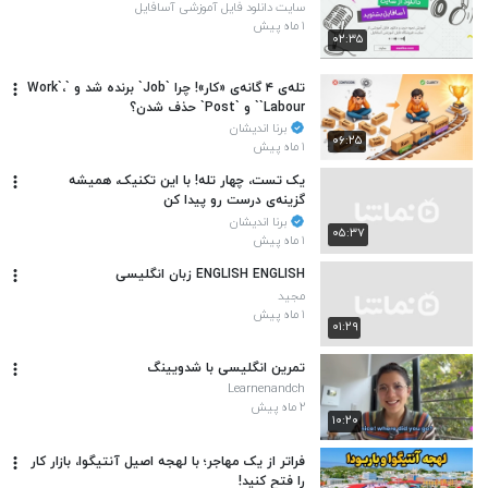
سایت دانلود فایل آموزشی آسافایل
۱ ماه پیش
۰۲:۳۵
تله‌ی ۴ گانه‌ی «کار»! چرا `Job` برنده شد و `Work`،
`Labour` و `Post` حذف شدن؟
برنا اندیشان
۰۶:۲۵
۱ ماه پیش
یک تست، چهار تله! با این تکنیک، همیشه
گزینه‌ی درست رو پیدا کن
برنا اندیشان
۰۵:۳۷
۱ ماه پیش
ENGLISH ENGLISH زبان انگلیسی
مجید
۱ ماه پیش
۰۱:۲۹
تمرین انگلیسی با شدویینگ
Learnenandch
۲ ماه پیش
۱۰:۲۰
فراتر از یک مهاجر؛ با لهجه اصیل آنتیگوا، بازار کار
را فتح کنید!