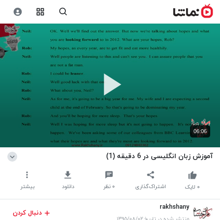
06:06
آموزش زبان انگلیسی در 6 دقیقه (1)
اشتراک‌گذاری
۰
نظر
دانلود
بیشتر
۰
لایک
rakhshany
دنبال کردن
منتشر شده در تاریخ ۱۳۹۵/۰۸/۰۲