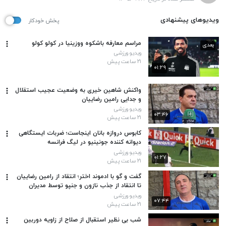
ویدیوهای پیشنهادی
پخش خودکار
مراسم معارفه باشکوه ووزینیا در کولو کولو
بعدی
ویدیو ورزشی
۲۱ ساعت پیش
۰۱:۲۹
واکنش شاهین خیری به وضعیت عجیب استقلال
و جدایی رامین رضاییان
ویدیو ورزشی
۰۳:۴۶
۲۱ ساعت پیش
کابوس دروازه بانان اینجاست؛ ضربات ایستگاهی
دیوانه کننده جونینیو در لیگ فرانسه
ویدیو ورزشی
۰۱:۲۷
۲۱ ساعت پیش
گفت و گو با ادموند اختر؛ انتقاد از رامین رضاییان
تا انتقاد از جذب نازون و جنپو توسط مدیران
استقلال
ویدیو ورزشی
۰۷:۴۴
۲۱ ساعت پیش
شب بی نظیر استقبال از صلاح از زاویه دوربین