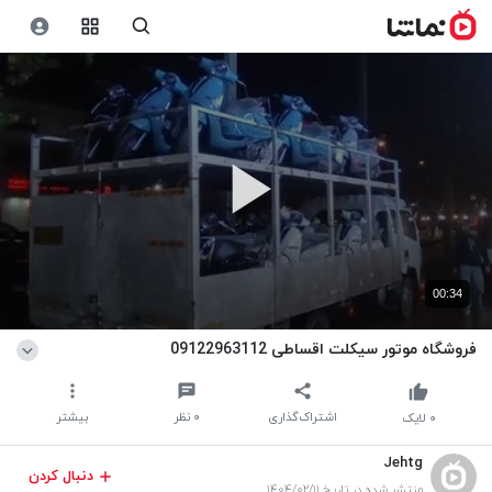
00:34
فروشگاه موتور سیکلت اقساطی 09122963112
اشتراک‌گذاری
۰
نظر
بیشتر
۰
لایک
Jehtg
دنبال کردن
منتشر شده در تاریخ ۱۴۰۴/۰۲/۱۱