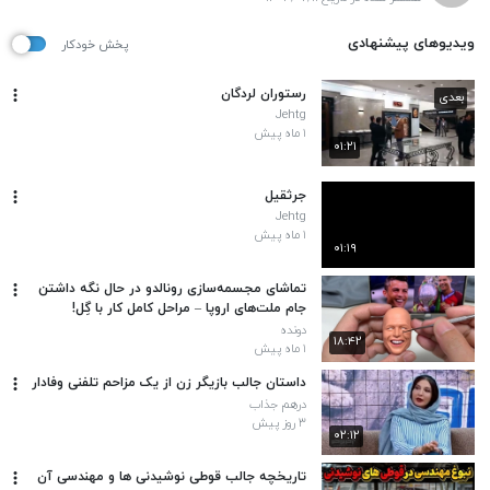
ویدیوهای پیشنهادی
پخش خودکار
رستوران لردگان
بعدی
Jehtg
۱ ماه پیش
۰۱:۲۱
جرثقیل
Jehtg
۱ ماه پیش
۰۱:۱۹
تماشای مجسمه‌سازی رونالدو در حال نگه داشتن
جام ملت‌های اروپا – مراحل کامل کار با گِل!
دونده
۱۸:۴۲
۱ ماه پیش
داستان جالب بازیگر زن از یک مزاحم تلفنی وفادار
درهم جذاب
۳ روز پیش
۰۲:۱۲
تاریخچه جالب قوطی نوشیدنی ها و مهندسی آن