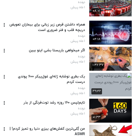
دونده
۱ ماه پیش
۰۸:۰۱
همراه داشتن قرص زیر زبانی برای بیماران تعویض
دریچه قلب و فنر ضروری است
دونده
۰۴:۱۸
۱ ماه پیش
اگر میخواهی باریستا بشی اینو ببین
دونده
۱ ماه پیش
۱:۴۶:۳۷
یک بطری نوشابه ژله‌ای غول‌پیکر ۶۰۰ پوندی
درست کردم
دونده
۳۹:۴۲
۱ ماه پیش
تایم‌لپس ۱۶۰ روزه رشد توت‌فرنگی از بذر
دونده
۱ ماه پیش
۰۱:۳۳
من گِلی‌ترین کفش‌های ییزی دنیا رو تمیز کردم! |
ASMR