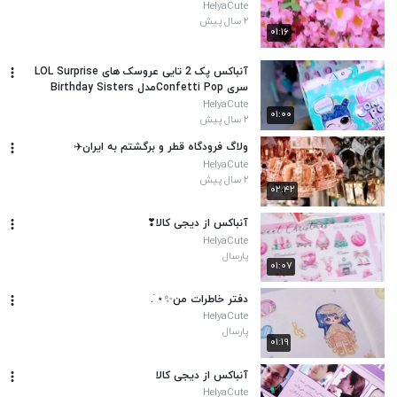
HelyaCute
۲ سال پیش
۰۱:۱۶
آنباکس پک 2 تایی عروسک های LOL Surprise
سری Confetti Popمدل Birthday Sisters
HelyaCute
۰۱:۰۰
۲ سال پیش
ولاگ فرودگاه قطر و برگشتم به ایران✈️
HelyaCute
۲ سال پیش
۰۲:۴۲
آنباکس از دیجی کالا❣
HelyaCute
پارسال
۰۱:۰۷
دفتر خاطرات من✨⋆ ࣪.
HelyaCute
پارسال
۰۱:۱۹
آنباکس از دیجی کالا
HelyaCute