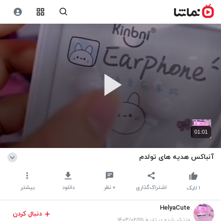
01:01
آنباکس هدیه های تولدم
اشتراک‌گذاری
۰
نظر
دانلود
بیشتر
۱
لایک
HelyaCute
دنبال کردن
منتشر شده در تاریخ ۱۴۰۳/۰۲/۲۵