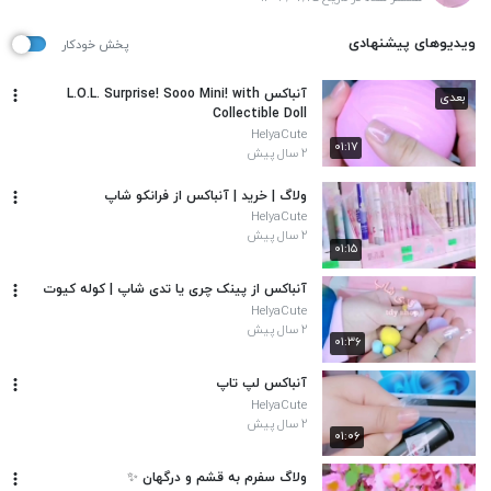
ویدیوهای پیشنهادی
پخش خودکار
آنباکس L.O.L. Surprise! Sooo Mini! with
بعدی
Collectible Doll
HelyaCute
۰۱:۱۷
۲ سال پیش
ولاگ | خرید | آنباکس از فرانکو شاپ
HelyaCute
۲ سال پیش
۰۱:۱۵
آنباکس از پینک‌ چری یا تدی شاپ | کوله کیوت
HelyaCute
۲ سال پیش
۰۱:۳۶
آنباکس لپ تاپ
HelyaCute
۲ سال پیش
۰۱:۰۶
ولاگ سفرم به قشم و درگهان ✨