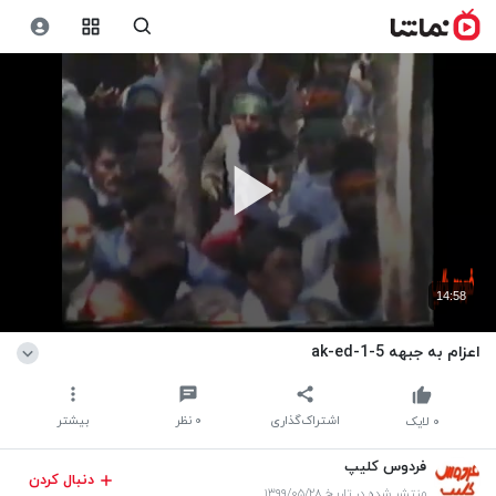
14:58
اعزام به جبهه ak-ed-1-5
اشتراک‌گذاری
۰
نظر
بیشتر
۰
لایک
فردوس کلیپ
دنبال کردن
منتشر شده در تاریخ ۱۳۹۹/۰۵/۲۸