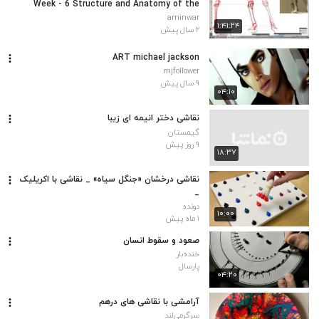
Week - 6 Structure and Anatomy of the
legs
aminwar
۱:۴۱:۲۴
۲ سال پیش
ART michael jackson
mjfollower
۹ سال پیش
۰۴:۱۰
نقاشی دختر انیمه ای زیبا
گیمستان
۹ روز پیش
۱۸:۳۷
نقاشی درخشان «جنگل سیاه» _ نقاشی با اکریلیک
_
دونده
۱۰:۰۰
۱ ماه پیش
صعود و سقوط انسان
خنده‌بار
پارسال
۰۴:۲۰
آرامشی با نقاشی های درهم
سرگرمی‌لند