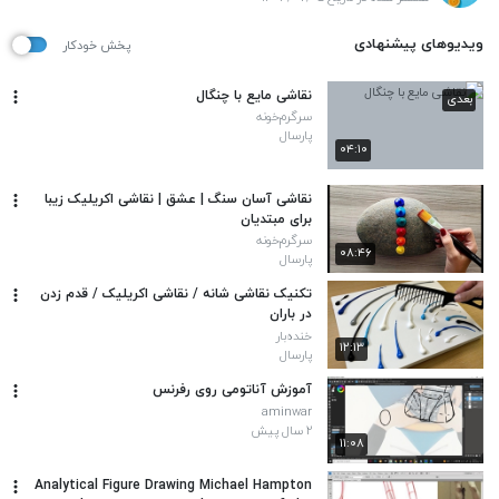
ویدیوهای پیشنهادی
پخش خودکار
نقاشی مایع با چنگال
بعدی
سرگرم‌خونه
پارسال
۰۴:۱۰
نقاشی آسان سنگ | عشق | نقاشی اکریلیک زیبا
برای مبتدیان
سرگرم‌خونه
۰۸:۴۶
پارسال
تکنیک نقاشی شانه / نقاشی اکریلیک / قدم زدن
در باران
خنده‌بار
۱۲:۱۳
پارسال
آموزش آناتومی روی رفرنس
aminwar
۲ سال پیش
۱۱:۰۸
Analytical Figure Drawing Michael Hampton