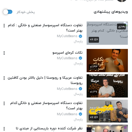
ویدیوهای پیشنهادی
پخش خودکار
تفاوت دستگاه اسپرسوساز صنعتی و خانگی : کدام
بعدی
بهتر است؟
MyCuteBeans
۰۶:۵۶
پارسال
نکات کرمای اسپرسو
MyCuteBeans
پارسال
۰۱:۳۳
تفاوت عربیکا و روبوستا | دلیل بالاتر بودن کافئین
روبوستا
MyCuteBeans
۰۱:۲۹
پارسال
تفاوت دستگاه اسپرسوساز صنعتی و خانگی:کدام
بهتر است؟
MyCuteBeans
۰۶:۵۶
پارسال
نظر شرکت کننده دوره باریستایی از مبتدی تا