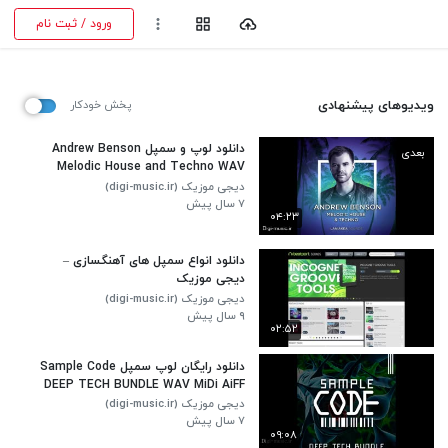
ورود / ثبت نام
ویدیوهای پیشنهادی
پخش خودکار
دانلود لوپ و سمپل Andrew Benson
بعدی
Melodic House and Techno WAV
SpiRE
دیجی موزیک (digi-music.ir)
۷ سال پیش
۰۴:۲۳
دانلود انواع سمپل های آهنگسازی –
دیجی موزیک
دیجی موزیک (digi-music.ir)
۹ سال پیش
۰۲:۵۲
دانلود رایگان لوپ سمپل Sample Code
DEEP TECH BUNDLE WAV MiDi AiFF
دیجی موزیک (digi-music.ir)
۷ سال پیش
۰۹:۰۸