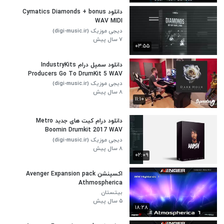
دانلود Cymatics Diamonds + bonus
WAV MIDI
دیجی موزیک (digi-music.ir)
۷ سال پیش
۰۳:۵۵
دانلود سمپل درام IndustryKits
Producers Go To DrumKit 5 WAV
دیجی موزیک (digi-music.ir)
۸ سال پیش
۱۱:۱۰
دانلود درام کیت های جدید Metro
Boomin Drumkit 2017 WAV
دیجی موزیک (digi-music.ir)
۸ سال پیش
۰۲:۰۹
اکسپنشن Avenger Expansion pack
Athmospherica
بیتستان
۵ سال پیش
۱۸:۲۸