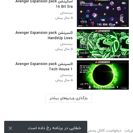
اسکپنشن Avenger Expansion pack
16 Bit Era
بیتستان
۵ سال پیش
۰۹:۱۵
اکسپنشن Avenger Expansion pack
HandsUp Lives
بیتستان
۵ سال پیش
۰۸:۵۰
اکسپنشن Avenger Expansion pack
Tech House 1
بیتستان
۵ سال پیش
۰۶:۳۹
بارگذاری ویدیوهای بیشتر
خطایی در برنامه رخ داده است.
ررات
درخواست کانال رسمی
لوگوی نماشا
تبلیغات
گزارش تخلف
تماس با ما