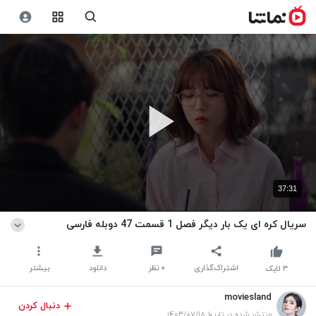
37:31
سریال کره ای یک بار دیگر فصل 1 قسمت 47 دوبله فارسی
اشتراک‌گذاری
۰
نظر
دانلود
بیشتر
۳
لایک
moviesland
دنبال کردن
منتشر شده در تاریخ ۱۴۰۳/۰۷/۱۸