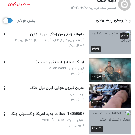
درهم جذاب
دنبال کردن
منتشر شده در تاریخ ۱۴۰۴/۰۳/۲۶
ویدیوهای پیشنهادی
پخش خودکار
خانواده ژاپنی من زندگی من در ژاپن
بعدی
فیلم تی وی مرجع دانلود فیلم و سریال : کانال روبیکا
Filmtvdl@
۵ سال پیش
۱۳:۳۲
آهنگ شعله ( فرشتگان میناب )
آرین صدری | Arian sadri
۴ روز پیش
۰۴:۵۳
تمرین نیروی هوایی ایران برای جنگ
تیتر وتوپ
۷ روز پیش
۰۲:۴۳
14050507: حملات جدید امریکا و گسترش جنگ
الفبای غیرت | Honor.Alphabet
۱۰ روز پیش
۱:۲۷:۳۰