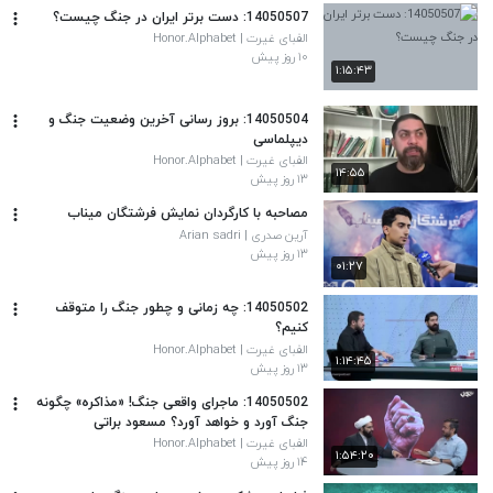
14050507: دست برتر ایران در جنگ چیست؟
الفبای غیرت | Honor.Alphabet
۱۰ روز پیش
۱:۱۵:۴۳
14050504: بروز رسانی آخرین وضعیت جنگ و
دیپلماسی
الفبای غیرت | Honor.Alphabet
۱۴:۵۵
۱۳ روز پیش
مصاحبه با کارگردان نمایش فرشتگان میناب
آرین صدری | Arian sadri
۱۳ روز پیش
۰۱:۲۷
14050502: چه زمانی و چطور جنگ را متوقف
کنیم؟
الفبای غیرت | Honor.Alphabet
۱:۱۴:۴۵
۱۳ روز پیش
14050502: ماجرای واقعی جنگ! «مذاکره» چگونه
جنگ آورد و خواهد آورد؟ مسعود براتی
الفبای غیرت | Honor.Alphabet
۱:۵۴:۲۰
۱۴ روز پیش