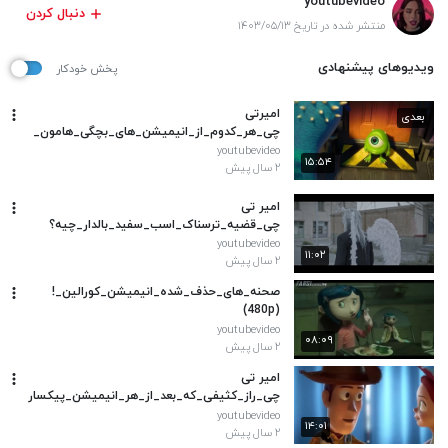
youtubevideo
دنبال کردن
منتشر شده در تاریخ ۱۴۰۳/۰۵/۱۳
ویدیوهای پیشنهادی
پخش خودکار
امیرتی
بعدی
چی_هر_کدوم_از_انیمیشن_های_بچگی_هامون_
به_چه_دلیل_معروف_شدن؟(480p)
youtubevideo
۱۵:۵۴
۲ سال پیش
امیر تی
چی_قضیه_ترسناک_اسب_سفید_بالدار_چیه؟
__این_اسب_ایرانیه(480p)
youtubevideo
۱۱:۰۲
۲ سال پیش
صحنه_های_حذف_شده_انیمیشن_کورالین_!
(480p)
youtubevideo
۰۸:۰۹
۲ سال پیش
امیر تی
چی_راز_کثیفی_که_بعد_از_هر_انیمیشن_پیکسار
_وجود_داره_(480p)
youtubevideo
۱۴:۰۱
۲ سال پیش