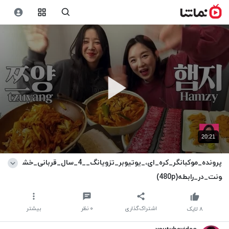
20:21
پرونده_موکبانگر_کره_ای،_یوتیوبر_تزویانگ__4_سال_قربانی_خش
ونت_در_رابطه(480p)
اشتراک‌گذاری
۰
نظر
بیشتر
۸
لایک