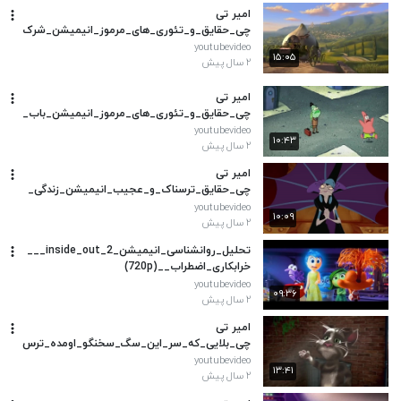
امیر تی
چی_حقایق_و_تئوری_های_مرموز_انیمیشن_شرک
(480p)
youtubevideo
۱۵:۰۵
۲ سال پیش
امیر تی
چی_حقایق_و_تئوری_های_مرموز_انیمیشن_باب_
اسفنجی_(480p)
youtubevideo
۱۰:۴۳
۲ سال پیش
امیر تی
چی_حقایق_ترسناک_و_عجیب_انیمیشن_زندگی_
جدید_امپراطور_که_بچه_ها_نباید_بدونن_!❌
youtubevideo
۱۰:۰۹
۲ سال پیش
تحلیل_روانشناسی_انیمیشن_inside_out_2___
خرابکاری_اضطراب__(720p)
youtubevideo
۰۹:۳۶
۲ سال پیش
امیر تی
چی_بلایی_که_سر_این_سگ_سخنگو_اومده_ترس
ناک_و_چندش_آوره_حقایق_ترسناک_و_عجیب_
youtubevideo
۱۳:۴۱
بازی_های_خاطرانگیز_قدیمی(480p)
۲ سال پیش