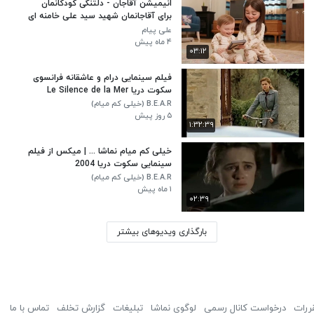
انیمیشن آقاجان - دلتنگی کودکانمان
برای آقاجانمان شهید سید علی خامنه ای
عزیز
علی پیام
۴ ماه پیش
۰۳:۱۲
فیلم سینمایی درام و عاشقانه فرانسوی
سکوت دریا Le Silence de la Mer
2004 با زیرنویس فارسی
B.E.A.R (خیلی کم میام)
۵ روز پیش
۱:۳۲:۳۹
خیلی کم میام نماشا ... | میکس از فیلم
سینمایی سکوت دریا 2004
B.E.A.R (خیلی کم میام)
۱ ماه پیش
۰۲:۳۹
بارگذاری ویدیوهای بیشتر
ررات
درخواست کانال رسمی
لوگوی نماشا
تبلیغات
گزارش تخلف
تماس با ما