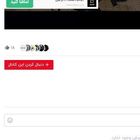
Volume
90%
۱۸
دنبال کردن این کانال
یش وجود ندارد.