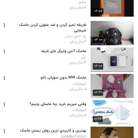
صادق
۵ سال پیش
۰۲:۵۶
طریقه تمیز کردن و ضد عفونی کردن ماسک
شیمایی
یک آتش نشان
۰۳:۰۰
۲ سال پیش
ماسک آنتی وایرال مای شیلد
علی
۴ سال پیش
۰۲:۰۰
ماسک N99 بدون سوپاپ نانو
کرومارکت
۵ سال پیش
۰۲:۳۹
وقتی میریم خرید چه ماسکی بزنیم؟
کرومارکت
۵ سال پیش
۰۱:۲۴
بهترین و کاربردی ترین روش بستن ماسک
LardeBonTorism