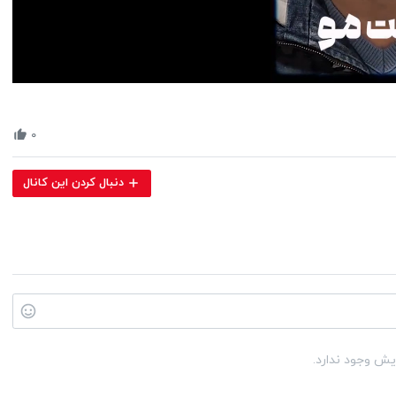
Volume
90%
۰
دنبال کردن این کانال
یش وجود ندارد.