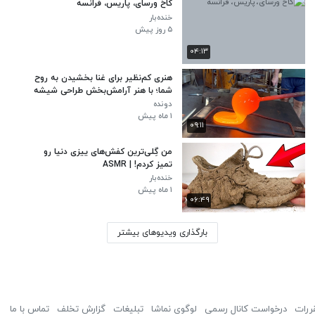
کاخ ورسای، پاریس، فرانسه
خنده‌بار
۵ روز پیش
۰۴:۱۳
هنری کم‌نظیر برای غنا بخشیدن به روح
شما؛ با هنر آرامش‌بخش طراحی شیشه
ونیزی
دونده
۱ ماه پیش
۰۹:۱۱
من گِلی‌ترین کفش‌های ییزی دنیا رو
تمیز کردم! | ASMR
خنده‌بار
۱ ماه پیش
۰۶:۴۹
بارگذاری ویدیوهای بیشتر
ررات
درخواست کانال رسمی
لوگوی نماشا
تبلیغات
گزارش تخلف
تماس با ما