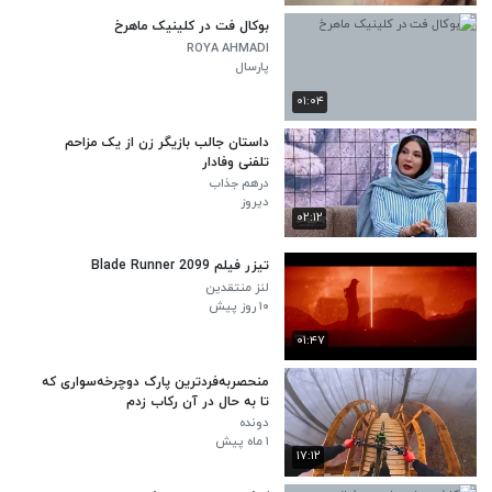
بوکال فت در کلینیک ماهرخ
ROYA AHMADI
پارسال
۰۱:۰۴
داستان جالب بازیگر زن از یک مزاحم
تلفنی وفادار
درهم جذاب
دیروز
۰۲:۱۲
تیزر فیلم Blade Runner 2099
لنز منتقدین
۱۰ روز پیش
۰۱:۴۷
منحصربه‌فردترین پارک دوچرخه‌سواری که
تا به حال در آن رکاب زدم
دونده
۱ ماه پیش
۱۷:۱۲