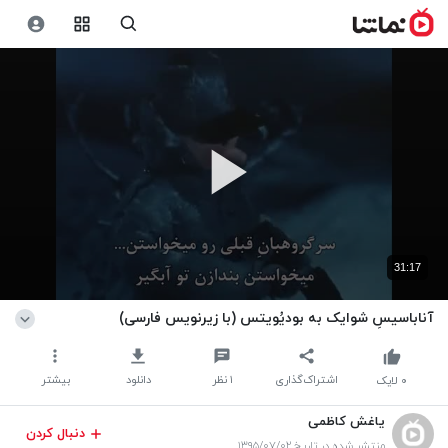
31:17
آناباسیسِ شوایک به بودیُویتس (با زیرنویس فارسی)
اشتراک‌گذاری
۱
نظر
دانلود
بیشتر
۰
لایک
یاغش کاظمی
دنبال کردن
منتشر شده در تاریخ ۱۳۹۵/۰۷/۰۲