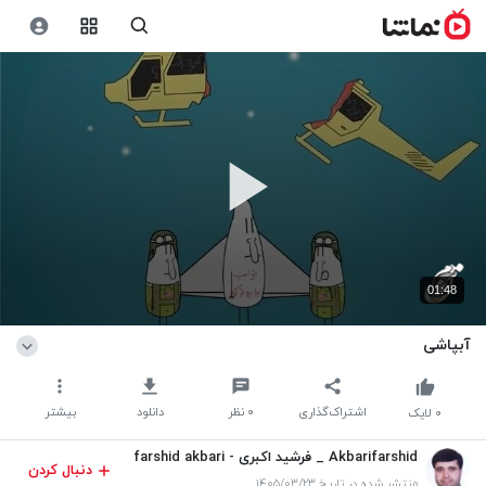
01:48
آبپاشی
اشتراک‌گذاری
۰
نظر
دانلود
بیشتر
۰
لایک
Akbarifarshid _ فرشید اکبری - farshid akbari
دنبال کردن
منتشر شده در تاریخ ۱۴۰۵/۰۳/۲۳