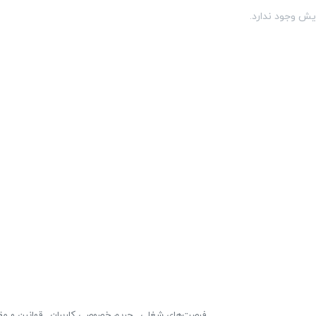
یش وجود ندارد.
فرصت‌های شغلی
حریم خصوصی کاربران
قوانین و مق