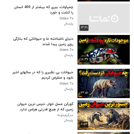
چمپاوات، ببری که بیشتر از 400 انسان
را کشت و خورد
Onten Tv
پارسال
۱۳:۴۱
دنیای ناشناخته ما و حیواناتی که بتازگی
روی زمین پیدا شدند
Onten Tv
پارسال
۱۸:۳۶
حیوانات بی نظیری را که در سالهای اخیر
نابود و منقرض کردیم
Onten Tv
پارسال
۲۲:۵۱
گورکن عسل خوار، نترس ترین حیوان
زمین که از هیچ قدرتی هراس ندارد.
سرگرم‌خونه
پارسال
۱۱:۵۲