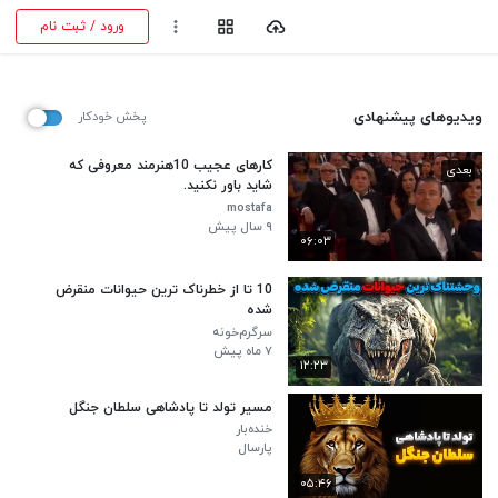
ورود / ثبت نام
ویدیوهای پیشنهادی
پخش خودکار
کارهای عجیب 10هنرمند معروفی که
بعدی
شاید باور نکنید.
mostafa
۹ سال پیش
۰۶:۰۳
10 تا از خطرناک ترین حیوانات منقرض
شده
سرگرم‌خونه
۷ ماه پیش
۱۲:۲۳
مسیر تولد تا پادشاهی سلطان جنگل
خنده‌بار
پارسال
۰۵:۴۶