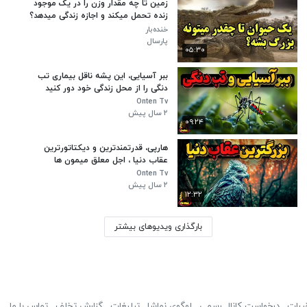
زمین تا چه مقدار وزن را در یک موجود
زنده تحمل میکند و اجازه زندگی میدهد؟
خنده‌بار
پارسال
۰۵:۳۰
ببر آسیایی، این پشه ناقل بیماری تب
دنگی را از محل زندگی خود دور کنید
Onten Tv
۲ سال پیش
۰۹:۲۴
هارپی، قدرتمندترین و دیکتاتورترین
عقاب دنیا ، اجل معلق میمون ها
Onten Tv
۲ سال پیش
۱۲:۳۲
بارگذاری ویدیوهای بیشتر
ررات
درخواست کانال رسمی
لوگوی نماشا
تبلیغات
گزارش تخلف
تماس با ما