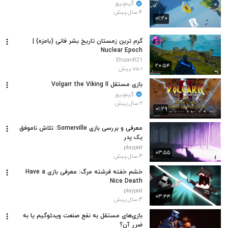
گیم‌نیوز
۴ سال پیش
۰۱:۲۰
گرم ترین زمستان تاریخ بشر فانی (بامزه) |
Nuclear Epoch
EhsanR21
۲۰:۵۴
۱ ماه پیش
بازی مستقل Volgarr the Viking II
گیم‌نیوز
۲ سال پیش
۰۱:۲۹
معرفی و بررسی بازی Somerville: تلاش ناموفق
یک پدر
playpod
۰۳:۵۵
۳ سال پیش
خشم خفته فرشته مرگ: معرفی بازی Have a
Nice Death
playpod
۰۳:۴۴
۳ سال پیش
بازی‌های مستقل به نفع صنعت ویدئوگیم یا به
ضرر آن؟