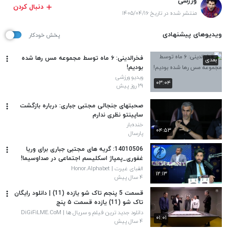
ورزشی
دنبال کردن
منتشر شده در تاریخ ۱۴۰۵/۰۴/۱۶
ویدیوهای پیشنهادی
پخش خودکار
فخرالدینی: ۶ ماه توسط مجموعه مس رها شده
بعدی
بودیم!
ویدیو ورزشی
۰۳:۰۴
۲۹ روز پیش
صحبتهای جنجالی مجتبی جباری: درباره بازگشت
ساپینتو نظری ندارم
خنده‌بار
۰۴:۵۳
پارسال
14010506: گریه های مجتبی جباری برای وریا
غفوری_پمپاژ اسکلیسم اجتماعی در صداوسیما!
الفبای غیرت | Honor.Alphabet
۱۲:۱۳
۴ سال پیش
قسمت 5 پنجم تاک شو یازده (11) | دانلود رایگان
تاک شو (11) یازده قسمت ۵ پنج
دانلود جدید ترین فیلم و سریال ها | DiGiFiLME.CoM
۰۱:۰۱
۴ سال پیش