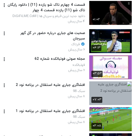
قسمت 4 چهارم تاک شو یازده (11) | دانلود رایگان
تاک شو (11) یازده قسمت 4 چهار
دانلود جدید ترین فیلم و سریال ها | DiGiFiLME.CoM
۰۱:۰۲
۴ سال پیش
صحبت های جباری درباره حضور در گل گهر
سیرجان
فرتاک
۰۴:۱۳
۶ سال پیش
مجله صوتی فوتبالکده شماره 62
فوتبالکده
۶ سال پیش
۰۳:۵۳
افشاگری جباری علیه استقلال در برنامه نود 2
سبک 98
۸ سال پیش
۰۷:۰۳
افشاگری جباری علیه استقلال در برنامه نود 1
سبک 98
۸ سال پیش
۰۲:۰۸