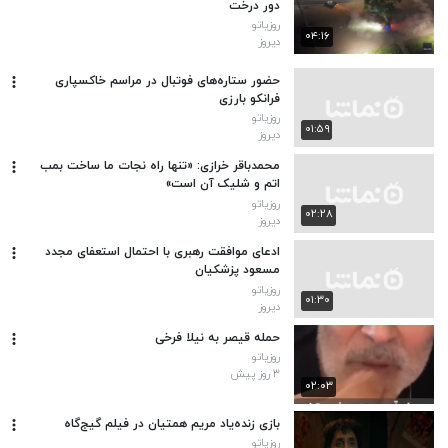
دور درخت
روزیاتو
۰۴:۱۶
دیروز
حضور ستاره‌های فوتبال در مراسم خاکسپاری
فرانکو بارزی
روزیاتو
۰۱:۵۹
دیروز
محمدباقر خرازی: «تنها راه نجات ما ساخت بمب
اتم و شلیک آن است»
روزیاتو
۰۲:۲۸
دیروز
ادعای موافقت رهبری با احتمال استعفای مجدد
مسعود پزشکیان
روزیاتو
۰۱:۳۰
دیروز
حمله قیصر به نیلا فرخی
روزیاتو
۳ روز پیش
۰۲:۰۳
بازی زنده‌یاد مریم همتیان در فیلم گیج‌گاه
روزیاتو