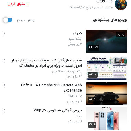
ویدیوزون
دنبال کردن
منتشر شده در تاریخ ۱۴۰۵/۰۲/۰۵
ویدیوهای پیشنهادی
پخش خودکار
کیهان
بعدی
چشم سوم
۶ روز پیش
۱:۲۱:۰۷
مدیریت بازرگانی کلید موفقیت در بازار کار پویای
امروز است؛ به‌ویژه برای افراد پر مشغله که
تحصیل در کنار کار را انتخاب کرده‌اند.
پلتفرم دکتر اباصلتیان
۰۳:۱۸
۱۳ روز پیش
Drift X : A Porsche 911 Carrera Web
Experience
SAEID TV
۰۱:۱۴
۲۱ روز پیش
بررسی گوشی شیائومی ۱۷_720p
دونده
۱ ماه پیش
۲۱:۱۴