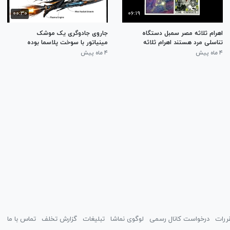
۰۰:۳۰
۰۶:۱۹
اهرام ثلاثه مصر سمبل دستگاه
جاروی جادوگری یک موشک
تناسلی مرد هستند اهرام ثلاثه
مینیاتور با سوخت پلاسما بوده
مصر با الگوبرداری از سه ستاره
است و کلاه جادوگر یک بشقاب
۴ ماه پیش
۴ ماه پیش
کمربند صورت فلکی شکارچی
ماهواره است
ساخته شده اند
ررات
درخواست کانال رسمی
لوگوی نماشا
تبلیغات
گزارش تخلف
تماس با ما