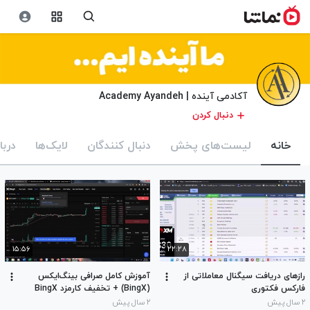
آکادمی آینده | Academy Ayandeh
دنبال کردن
خانه
لیست‌های پخش
دنبال کنندگان
لایک‌ها
دربا
۱۵:۵۶
۲۲:۲۸
رازهای دریافت سیگنال معاملاتی از
آموزش کامل صرافی بینگ‌ایکس
فارکس فکتوری
(BingX) + تخفیف کارمزد BingX
۲ سال پیش
۲ سال پیش