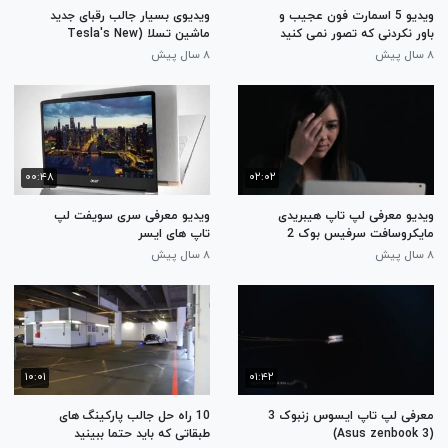
ویدیو 5 اسمارت فون عجیب و
ویدیوی بسیار جالب رقبای جدید
باور نکردنی که تصور نمی کنید
ماشین تسلا (Tesla's New
وجود داشته باشه
competition)
۸ سال پیش
۸ سال پیش
۰۰:۴۸
۰۲:۰۲
ویدیو معرفی لپ تاپ هیبریدی
ویدیو معرفی سری سویفت لپ
مایکروسافت سرفیس بوک 2
تاپ های ایسر
(Microsoft Surface book2)
۸ سال پیش
۸ سال پیش
۱۰:۰۱
۰۱:۴۲
معرفی لپ تاپ ایسوس زنبوک 3
10 راه حل جالب پارکینگ های
(Asus zenbook 3)
طبقاتی که باید حتما ببینید