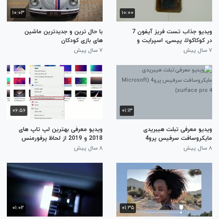
۱۰:۰۳
۱۰:۰۰
ویدیو جذاب تست فریز آیفون 7
با حال ترین و جدیدترین ماشین
در کوکاکولا، پپسی، اسپرایت و
های بازی کودکان
فانتا ودریافت نتیجه بسیار جالب
۷ سال پیش
۷ سال پیش
۰۶:۵۶
۰۱:۱۳
ویدیو معرفی تبلت هیبریدی
ویدیو معرفی بهترین لپ تاپ های
مایکروسافت سرفیس پرو4
2018 و 2019 از لحاظ پرفورمنس
(Microsoft surface pro 4)
۸ سال پیش
۸ سال پیش
۰۱:۰۲
۰۱:۳۵