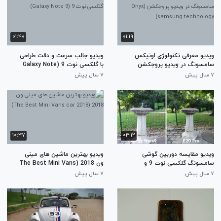
۰۱:۴۰
۰۱:۱۹
ویدیو معرفی تکنولوژی اونیکس
ویدیو جالب سرعت و دقت طراحی
سامسونگ در ویدیو پروجکشن
با گلکسی نوت 9 (Galaxy Note
9)
(Onyx samsung technology)
۷ سال پیش
۷ سال پیش
۱۰:۳۷
۰۳:۱۲
ویدیو مقایسه دوربین گوشی
ویدیو بهترین ماشین های مینی
سامسونگ گلکسی نوت 9 و
ون 2018 (The Best Mini Vans
هواوی پی 20 (Samsung Galaxy
car 2018)
۷ سال پیش
۷ سال پیش
Note 9 Vs Huawei p20)