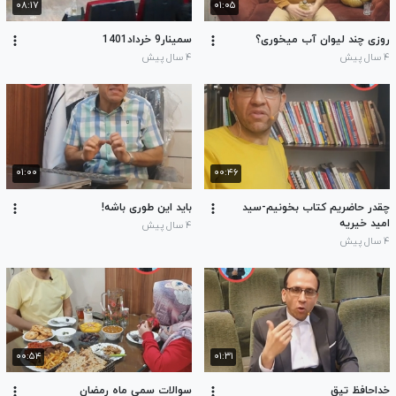
۰۸:۱۷
۰۱:۰۵
روزی چند لیوان آب میخوری؟
سمینار9 خرداد1401
۴ سال پیش
۴ سال پیش
۰۱:۰۰
۰۰:۴۶
چقدر حاضریم کتاب بخونیم-سید
باید این طوری باشه!
امید خیریه
۴ سال پیش
۴ سال پیش
۰۰:۵۴
۰۱:۳۱
خداحافظ تپق
سوالات سمی ماه رمضان