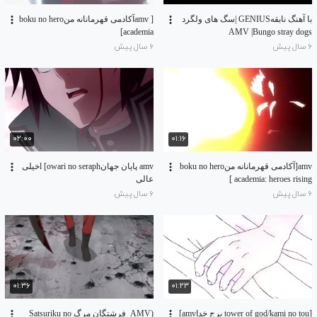
با آهنگ نابقهGENIUS |سگ های ولگرد
[ amvآکادمی قهرمانانه منboku no hero
academia]
AMV |Bungo stray dogs
۶ سال پیش
۶ سال پیش
۰۲:۰۰
۰۱:۱۶
amv[آکادمی قهرمانانه منboku no hero
amv پایان جهانl [owari no seraphخیلی
academia: heroes rising ]
عالی
۶ سال پیش
۶ سال پیش
۰۱:۳۶
۰۱:۲۳
[tower of god/kami no tou برج خداamv]
(AMV_فرشتگان مرگ Satsuriku no