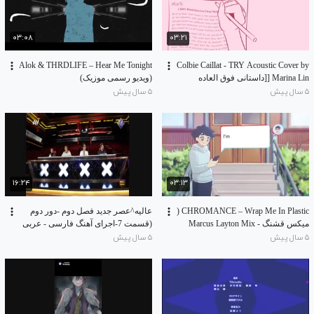
۰۳:۰۸
۰۳:۲۱
Alok & THRDLIFE – Hear Me Tonight
Colbie Caillat - TRY Acoustic Cover by
Marina Lin [[داستانی فوق العاده
(ویدیو رسمی موزیک)
توضیحات حتماا]]
۵ سال پیش
۵ سال پیش
۱۶:۲۴
۰۳:۱۳
CHROMANCE – Wrap Me In Plastic (
عالیه^عصر جدید فصل دوم -دور دوم
میکس قشنگ - Marcus Layton Mix
(قسمت 7-اجرای آهنگ فارسی - عربی
عصر یخبندان
۵ سال پیش
۵ سال پیش