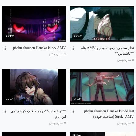
۰۰:۲۳
۰۰:۰۷
نظر سنجی درمود خودم و AMV هام
jibaku shounen Hanako kune- AMV
**ناشناس**
۵ سال پیش
۵ سال پیش
۰۰:۰۹
۰۱:۰۲
jibaku shounen Hanako kune-Heat
**توضیحات**درمورد لایک کردنم توی
Strok -AMV (ساخت خودم)
این ایام
۵ سال پیش
۵ سال پیش