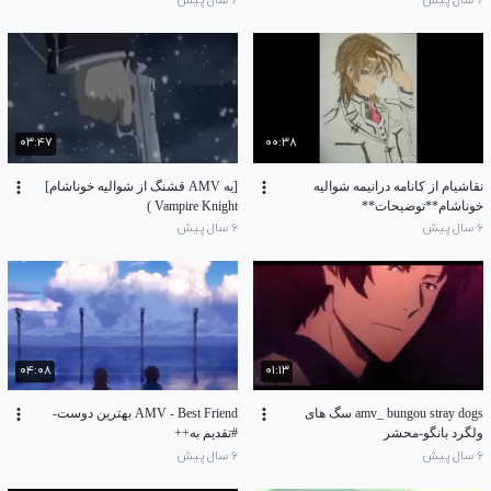
۶ سال پیش
۶ سال پیش
۰۳:۴۷
۰۰:۳۸
نقاشیام از کانامه درانیمه شوالیه
[یه AMV قشنگ از شوالیه خوناشام]
خوناشام**توضیحات**
Vampire Knight )
۶ سال پیش
۶ سال پیش
۰۴:۰۸
۰۱:۱۳
amv_ bungou stray dogs سگ های
AMV - Best Friend بهترین دوست-
ولگرد بانگو-محشر
#تقدیم به++
۶ سال پیش
۶ سال پیش