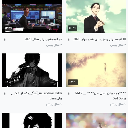
۱۳:۳۰
۱۰:۳۶
10 انیمه برتر پیش بینی شده بهار 2020
ده انیمیشن برتر سال 2020
۶ سال پیش
۶ سال پیش
۰۲:۵۶
۰۳:۴۹
****همه بیان اصل بدن**** _AMV_
music-boss bitch_آهنگ_یکم از عکس
Sad Song
هایdazai
۶ سال پیش
۶ سال پیش