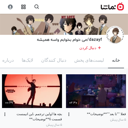
dazayf/می خوام بخوابم واسه همیشه
دنبال کردن
خانه
لیست‌های پخش
دنبال کنندگان
لایک‌ها
درباره
۰۰:۲۹
۰۲:۳۰
فعلا ""تا بعد""**توضیحات**
بچه ها اولین ترجمم ،این انیمست
قسمت 6**توضیحات**
۵ سال پیش
۵ سال پیش