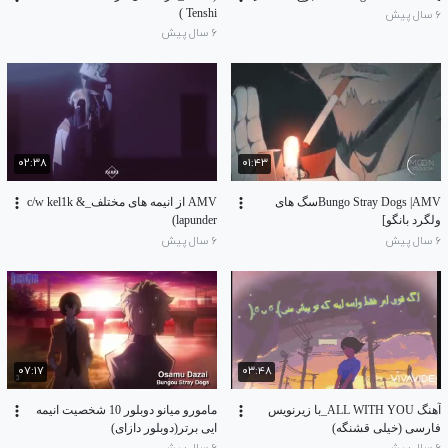
Tenshi )
۶ سال پیش
۶ سال پیش
۰۲:۳۸
۰۱:۴۳
Bungo Stray Dogs |AMVسگ های
AMV از انیمه های مختلف_c/w kel1k &
ولگرد بانگو]
lapunder)
۶ سال پیش
۶ سال پیش
۰۷:۱۷
۰۳:۴۸
آهنگ ALL WITH YOU_با زیرنویس
مامورو میانو دوبلور 10 شخصیت انیمه
فارسی (خیلی قشنگه)
ایی برتر(دوبلور دازای)