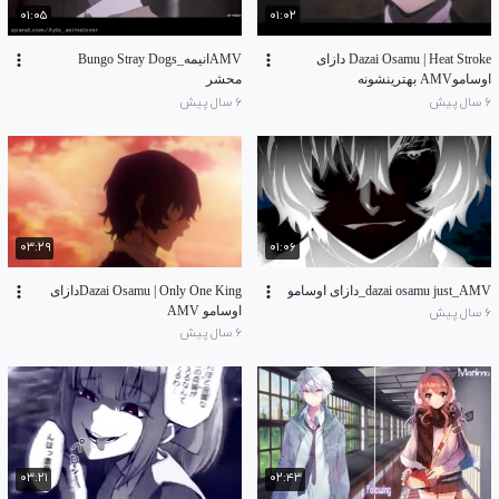
۰۱:۰۵
۰۱:۰۲
Dazai Osamu | Heat Stroke دازای
AMVانیمه_Bungo Stray Dogs
اوساموAMV بهترینشونه
محشر
۶ سال پیش
۶ سال پیش
۰۳:۲۹
۰۱:۰۶
dazai osamu just_AMV_دازای اوسامو
Dazai Osamu | Only One Kingدازای
اوسامو AMV
۶ سال پیش
۶ سال پیش
۰۳:۲۱
۰۲:۴۳