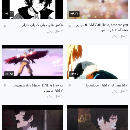
۰۱:۳۳
۰۴:۳۲
AMV-✽ Hello, how are you ✽ خیلیی
عکس های خیلی کمیاب دازای
قشنگه تا آخر ببینین
۶ سال پیش
۶ سال پیش
۰۰:۲۵
۰۳:۲۵
Legends Are Made | BNHA Hawks
Goodbye - AMV -Anime MV
AMV عالییی
۶ سال پیش
۶ سال پیش