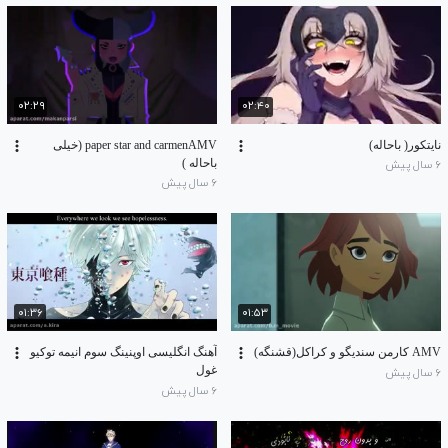
۰۲:۲۹
۰۲:۴۰
نایتکور( باحاله)
paper star and carmenAMV (خیلی
باحاله )
۶ سال پیش
۶ سال پیش
۰۱:۳۶
۰۱:۵۳
AMV کارمن سندیگو و کراکل(قشنگه)
آهنگ انگلیسی اوپنینگ سوم انیمه توکیو
غول
۶ سال پیش
۶ سال پیش