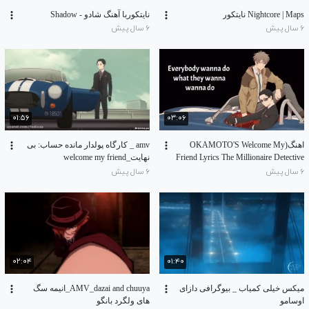
Nightcore | Maps نایتکور
نایتکوربا آهنگ شادو - Shadow
۶ سال پیش
۶ سال پیش
۰۱:۵۶
۰۳:۰۶
اهنگ(OKAMOTO'S Welcome My
amv _ کارگاه پولدار مانده حساب: بی
Friend Lyrics The Millionaire Detective
نهایت_welcome my friend
Balance)
۶ سال پیش
۶ سال پیش
۰۲:۰۴
۰۱:۴۰
میکس خیلی کمیاب _ بیوگرافی دازای
AMV_dazai and chuuya_انیمه سگ
اوسامو
های ولگرد بانگو