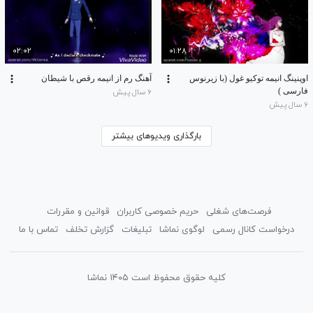
۰۲:۰۲
۰۱:۲۸
اوپنینگ انیمه توکیو غول (با زیرنوس
آهنگ رم از انیمه رقص با شیطان
فارسی )
۶ سال پیش
۶ سال پیش
بارگذاری ویدیوهای بیشتر
فرصت‌های شغلی
حریم خصوصی کاربران
قوانین و مقررات
درخواست کانال رسمی
لوگوی نماشا
تبلیغات
گزارش تخلف
تماس با ما
کلیه حقوق محفوظ است ۱۴۰۵ نماشا