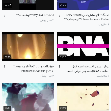
۰۰:۰۸
۰۱:۰۰
اندینگ^^ازدستش ندین BNA : Brand
my love-DAZAI/**توضیحات**
New Animal - Ending )**توضیحات**
۶ سال پیش
۶ سال پیش
۰۲:۱۸
۰۱:۰۰
تریلر رسمی افتتاحیه انیمه فوق
فوق العاده از نا کجا آباد موعودThe
العاده『BNA(همه چیز درباره انیمه
Promised Neverland |AMV|
زیبای BNA
۶ سال پیش
۶ سال پیش
۰۱:۵۰
۰۱:۳۰