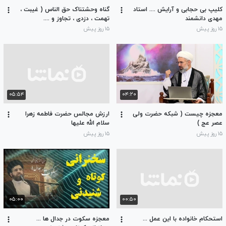
کلیپ بی حجابی و آرایش .... استاد
گناه وحشتناک حق الناس ( غیبت ،
مهدی دانشمند
تهمت ، دزدی ، تجاوز و ....
۱۵ روز پیش
۱۵ روز پیش
۰۵:۵۴
۰۴:۲۰
معجزه چیست ( شبکه حضرت ولی
ارزش مجالس حضرت فاطمه زهرا
عصر عج )
سلام الله علیها
۱۵ روز پیش
۱۵ روز پیش
۰۵:۰۰
۰۰:۵۰
استحکام خانواده با این عمل ...
معجزه سکوت در جدال ها ...