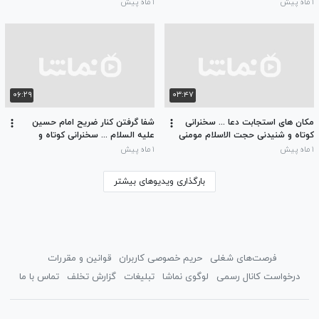
۱ ماه پیش
۱ ماه پیش
۰۶:۲۹
۰۳:۴۷
مکان های استجابت دعا ... سخنرانی
شفا گرفتن کنار ضریح امام حسین
کوتاه و شنیدنی حجت الاسلام مومنی
علیه السلام ... سخنرانی کوتاه و
شنیدنی حجت الاسلام مومنی
۱ ماه پیش
۱ ماه پیش
بارگذاری ویدیوهای بیشتر
فرصت‌های شغلی
حریم خصوصی کاربران
قوانین و مقررات
درخواست کانال رسمی
لوگوی نماشا
تبلیغات
گزارش تخلف
تماس با ما