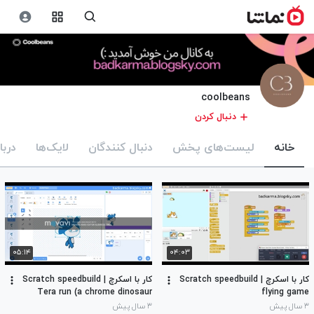
coolbeans
دنبال کردن
خانه
لیست‌های پخش
دنبال کنندگان
لایک‌ها
دربا
۰۵:۱۴
۰۴:۰۳
کار با اسکرچ | Scratch speedbuild
کار با اسکرچ | Scratch speedbuild
Tera run (a chrome dinosaur
flying game
game)
۳ سال پیش
۳ سال پیش