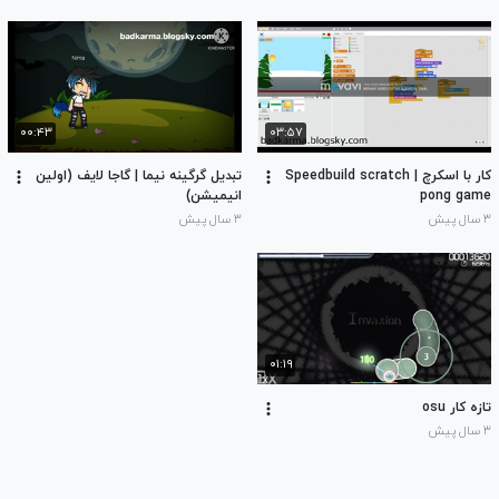
۰۰:۴۳
۰۳:۵۷
کار با اسکرچ | Speedbuild scratch
تبدیل گرگینه نیما | گاجا لایف (اولین
pong game
انیمیشن)
۳ سال پیش
۳ سال پیش
۰۱:۱۹
تازه کار osu
۳ سال پیش