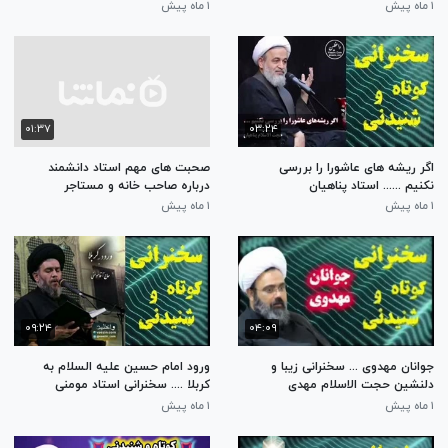
... استاد مومنی
تخریب قبور را داده بودند؟! پاسخ
۱ ماه پیش
۱ ماه پیش
به شبهه
۰۱:۳۷
۰۳:۲۴
اگر ریشه های عاشورا را بررسی
صحبت های مهم استاد دانشمند
نکنیم ...... استاد پناهیان
درباره صاحب خانه و مستاجر
۱ ماه پیش
۱ ماه پیش
۰۹:۲۴
۰۴:۰۹
جوانان مهدوی ... سخنرانی زیبا و
ورود امام حسین علیه السلام به
دلنشین حجت الاسلام مهدی
کربلا .... سخنرانی استاد مومنی
دانشمند
۱ ماه پیش
۱ ماه پیش