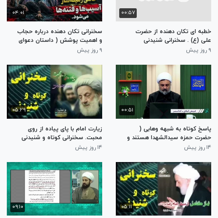
۰۴:۰۱
۰۰:۵۷
خطبه ای تکان دهنده از حضرت
سخنرانی تکان دهنده درباره حجاب
علی (ع) . سخنرانی شنیدنی
و اهمیت پوشش ( داستان دعوای
مخصوص آپارات شورت، ایتا،
پسران بخاطر دوستی با دختر )
۹ روز پیش
۹ روز پیش
روبیکا، اینستاگرام
۰۵:۲۹
۰۰:۵۱
پاسخ کوتاه به شبهه وهابی (
زیارت امام با پای پیاده از روی
حضرت حمزه سیدالشهدا هستند و
محبت. سخنرانی کوتاه و شنیدنی
نه امام حسین علیه السلام
آیت الله مجتهدی تهرانی
۱۴ روز پیش
۱۴ روز پیش
۰۹:۱۰
۰۵:۱۱