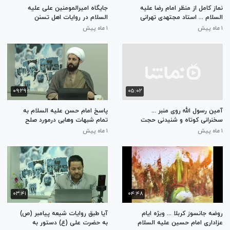
نماز کامل از منظر امام رضا علیه
جایگاه امیرالمومنین علی علیه
السلام ... استاد مجتهدی تهرانی
السلام در روایات اهل تسنن
۱ ماه پیش
۱ ماه پیش
۰۹:۲۹
۰۵:۰۲
آمین رسول الله روی منبر ...
پاسخ امام حسن علیه السلام به
سخنرانی کوتاه و شنیدنی حجت
تمام شبهات وهابی درمورد صلح
الاسلام دانشمند
اجباری خودشان با معاویه
۱ ماه پیش
۱ ماه پیش
۰۳:۴۱
۰۴:۴۸
روضه جانسوز کربلا ... ویژه ایام
آیا طبق روایات شیعه پیامبر (ص)
عزاداری امام حسین علیه السلام
به حضرت علی (ع) دستور به