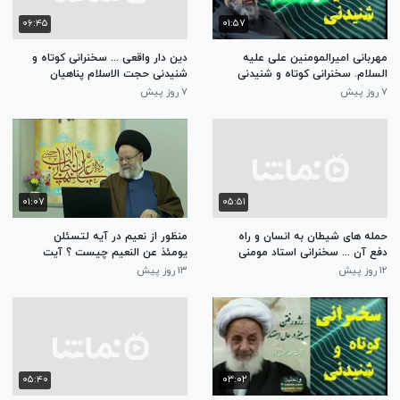
۰۶:۴۵
۰۱:۵۷
مهربانی امیرالمومنین علی علیه
دین دار واقعی ... سخنرانی کوتاه و
السلام. سخنرانی کوتاه و شنیدنی
شنیدنی حجت الاسلام پناهیان
حجت الاسلام دانشمند
۷ روز پیش
۷ روز پیش
۰۱:۰۷
۰۵:۵۱
حمله های شیطان به انسان و راه
منظور از نعیم در آیه لتسئلن
دفع آن ... سخنرانی استاد مومنی
یومئذ عن النعیم چیست ؟ آیت
الله حسینی قزوینی ( شبکه حضرت
۱۲ روز پیش
۱۳ روز پیش
ولیعصر عج )
۰۵:۴۰
۰۳:۰۲