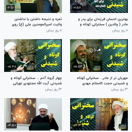
۱۲:۵۱
۰۱:۵۷
بهترین احسان فرزندان برای پدر و
ثمره و نتیجه داشتن یا نداشتن
مادر ( والدین ) سخنرانی کوتاه و
ولایت امیرالمومنین علی (ع) روی
شنیدنی حجت الاسلام مهدی
پل صراط (آخرت) چیست ؟ استاد
۸ روز پیش
۸ روز پیش
دانشمند
حسینی قزوینی
۰۵:۴۸
۰۵:۵۳
مهربان تر از مادر... سخنرانی کوتاه
چهار گروه آدم ... سخنرانی کوتاه و
و شنیدنی حجت الاسلام مهدی
شنیدنی آیت الله مجتهدی تهرانی
دانشمند
۱۳ روز پیش
۱۳ روز پیش
۰۴:۵۰
۰۷:۱۴