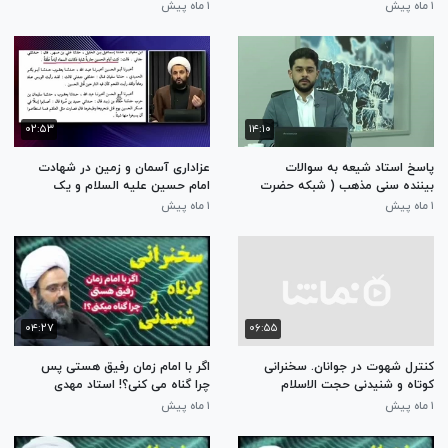
ائمه اهلبیت علیهم السلام
الاسلام قرائتی
۱ ماه پیش
۱ ماه پیش
۰۲:۵۳
۱۴:۱۰
پاسخ استاد شیعه به سوالات
عزاداری آسمان و زمین در شهادت
بیننده سنی مذهب ( شبکه حضرت
امام حسین علیه السلام و یک
ولی عصر عج ) پرسمان اعتقادی
سوال مهم از علمای اهل تسنن
۱ ماه پیش
۱ ماه پیش
۰۴:۲۷
۰۶:۵۵
کنترل شهوت در جوانان. سخنرانی
اگر با امام زمان رفیق هستی پس
کوتاه و شنیدنی حجت الاسلام
چرا گناه می کنی؟! استاد مهدی
مومنی
دانشمند
۱ ماه پیش
۱ ماه پیش