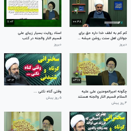
۱۱:۰۲
۰۰:۴۸
کم کم به لطف خدا داره حق برای
اسناد روایت بسیار زیبای علی
جوانان اهل سنت روشن میشه ...
قسیم النار والجنه در کتب
شیعیان. استاد حسینی قزوینی
دیروز
دیروز
۰۲:۱۲
۰۳:۱۷
چگونه امیرالمومنین علی علیه
وقتی گناه نکنی ....
السلام قسیم النار والجنه هستند
۵ روز پیش
؟ استاد حسینی قزوینی
۴ روز پیش