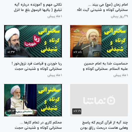
امام زمان (عج) می بیند ...
نکاتی مهم و آموزنده درباره آیه
سخنرانی کوتاه و شنیدنی آیت الله
تبلیغ ( یاایها الرسول بلغ ما انزل
بهجت
...مائده آیه 67
۲۹ روز پیش
۱ ماه پیش
۰۱:۳۴
۰۷:۰۸
حساسیت خدا به امام حسین
ربا خوردن و قیامت فرد نزول‌خور !
علیه السلام .سخنرانی کوتاه و
سخنرانی کوتاه و شنیدنی حجت
شنیدنی حجت الاسلام دانشمند
الاسلام دانشمند
۱ ماه پیش
۱ ماه پیش
۰۴:۱۲
۰۷:۱۹
چند آیه از قرآن کریم که پاسخ
محکم کاری در تمام کارها ...
وهابی هاست دربحث رزاق بودن
سخنرانی کوتاه و شنیدنی حجت