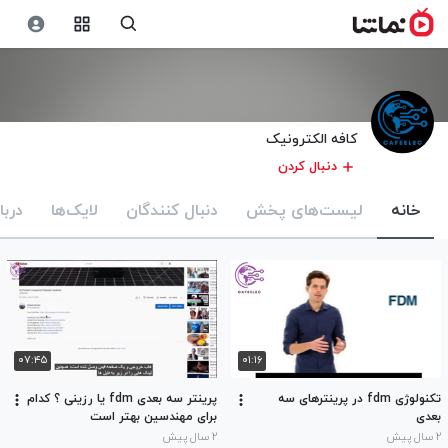
کافه الکترونیک
دنبال کردن
خانه
لیست‌های پخش
دنبال کنندگان
لایک‌ها
دربا
۰۷:۴۵
۰۱:۱۶
تکنولوژی fdm در پرینترهای سه
پرینتر سه بعدی fdm یا رزینی ؟ کدام
بعدی
برای مهندسین بهتر است
۲ سال پیش
۲ سال پیش